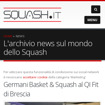
MENU
HOME
NEWS
L'archivio news sul mondo
dello Squash
Per utilizzare questa funzionalità di condivisione sui social network
è necessario
accettare i cookie
della categoria 'Marketing'
Germani Basket & Squash al QI Fit
di Brescia