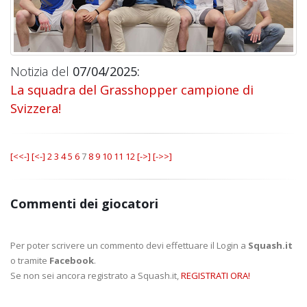
Notizia del
07/04/2025:
La squadra del Grasshopper campione di
Svizzera!
[<<-]
[<-]
2
3
4
5
6
7
8
9
10
11
12
[->]
[->>]
Commenti dei giocatori
Per poter scrivere un commento devi effettuare il Login a
Squash.it
o tramite
Facebook
.
Se non sei ancora registrato a Squash.it,
REGISTRATI ORA!