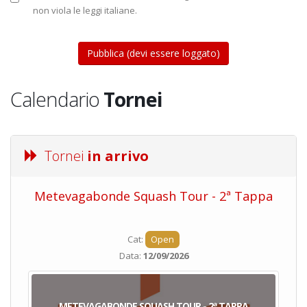
non viola le leggi italiane.
Calendario
Tornei
Tornei
in arrivo
Metevagabonde Squash Tour - 2ª Tappa
Ci
Cat:
Open
Data:
12/09/2026
METEVAGABONDE SQUASH TOUR - 2ª TAPPA