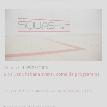
Notizia del
08/05/2008:
BRITISH: Shabana avanti, come da programma...
[<<-]
[<-]
235
236
237
238
239
240
241
242
243
244
245
[->]
[->>]