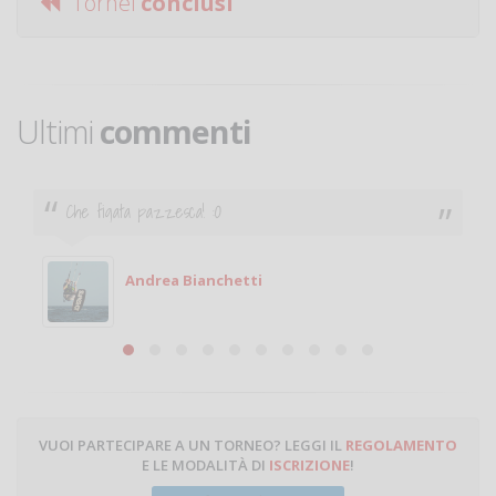
Tornei
conclusi
Ultimi
commenti
Ciao. Sono a Treviglio da poco e vorrei tornare a
giocare. Se sei in zona e puoi giocare fammi sapere.
Michele
Michele Miglionico
VUOI PARTECIPARE A UN TORNEO? LEGGI IL
REGOLAMENTO
E LE MODALITÀ DI
ISCRIZIONE
!