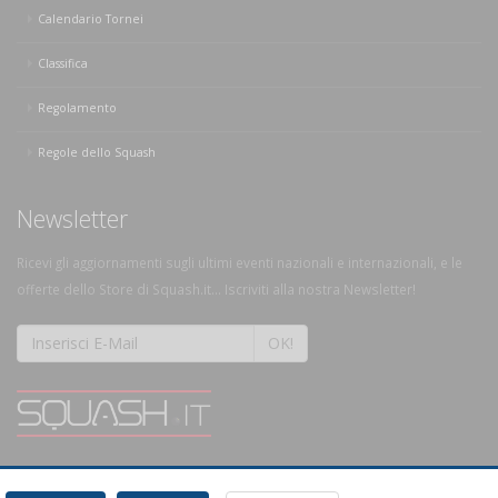
Calendario Tornei
Classifica
Regolamento
Regole dello Squash
Newsletter
Ricevi gli aggiornamenti sugli ultimi eventi nazionali e internazionali, e le
offerte dello Store di Squash.it... Iscriviti alla nostra Newsletter!
OK!
SQUASH.it: Il punto di riferimento quotidiano per tutti gli amanti di questo