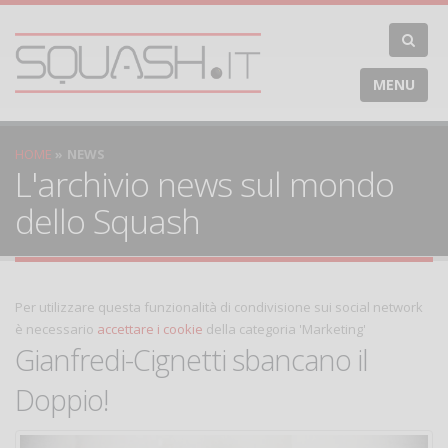
MENU
HOME
NEWS
L'archivio news sul mondo
dello Squash
Per utilizzare questa funzionalità di condivisione sui social network
è necessario
accettare i cookie
della categoria 'Marketing'
Gianfredi-Cignetti sbancano il
Doppio!