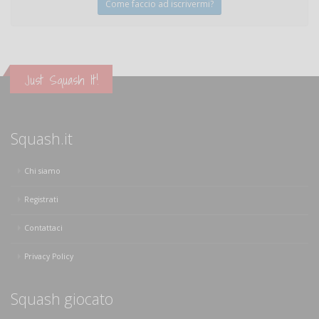
Come faccio ad iscrivermi?
Just Squash It!
Squash.it
Chi siamo
Registrati
Contattaci
Privacy Policy
Squash giocato