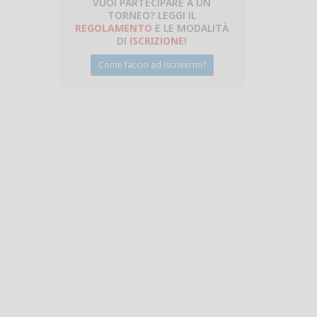
VUOI PARTECIPARE A UN
TORNEO? LEGGI IL
talano
REGOLAMENTO
E LE MODALITÀ
DI
ISCRIZIONE
!
Come faccio ad iscrivermi?