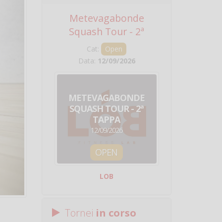
Metevagabonde
Circuito Na
Squash Tour - 2ª
Squadre - 
Tappa
Cat:
Open
Cat:
Squ
Data:
12/09/2026
Data:
19/0
METEVAGABONDE
CIRCU
SQUASH TOUR - 2ª
NAZION
TAPPA
SQUADRE - 
12/09/2026
19/09/
OPEN
SQUA
LOB
Centro Sporti
Tornei
in corso