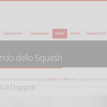
CLASSIFICHE
CALENDARIO
NEWS
VIDEO
NEWSLETTER
ondo dello Squash
 social network è necessario
accettare i cookie
della categoria 'Marketi
o il Doppio!