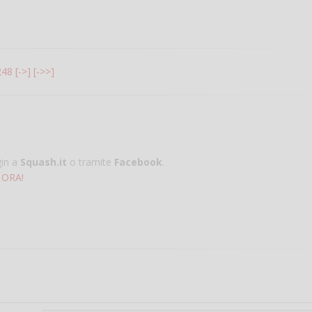
248
[->]
[->>]
gin a
Squash.it
o tramite
Facebook
.
 ORA!