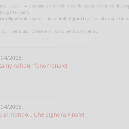
 e Oliver... 14 le coppie iscritte alla seconda tappa del torneo di Dop
i i partecipanti.
rea Gianfredi
a suon di nick e
Aldo Cignetti
a suon di recuperi in tu
, 5° per Bolis-Fostera e 9° posto per Bovaj-Cerra...
04/2008:
amy Ashour fenomenale!
Salve,
come fare per pren
il campo per giocare
un mio amico?
Devo chiamare il nu
telefonico o si può f
04/2008:
online?
2 al mondo... Che Signora Finale!
Grazie