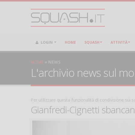
LOGIN
HOME
SQUASH
ATTIVITÀ
HOME
NEWS
L'archivio news sul m
Per utilizzare questa funzionalità di condivisione sui
Gianfredi-Cignetti sbancan