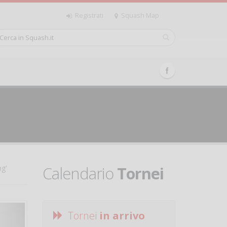
Registrati
Squash Map
Calendario
Tornei
ng'
Tornei
in arrivo