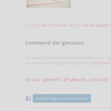
[<<-]
[<-]
238
239
240
241
242
243
244
245
246
247
Commenti dei giocatori
Per poter scrivere un commento devi effettuare il Lo
Se non sei ancora registrato a Squash.it,
REGISTRATI
Nessun commento attualmente presente
Esegui il login tramite Facebook!