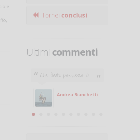
pio e
Tornei
conclusi
ffo,
Ultimi
commenti
Che figata pazzesca! :O
Ciao. Son
poco e v
otare
giocare.
 con
puoi gio
Andrea Bianchetti
mero
Michele
are