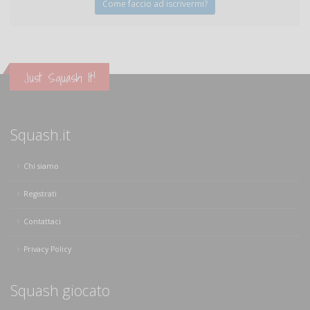
Come faccio ad iscrivermi?
Just Squash It!
Squash.it
Chi siamo
Registrati
Contattaci
Privacy Policy
Squash giocato