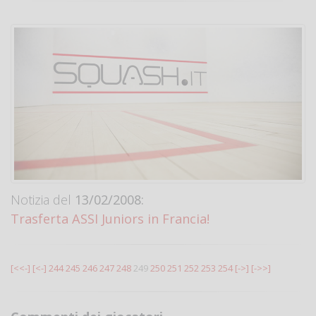
Notizia del
13/02/2008:
Trasferta ASSI Juniors in Francia!
[<<-]
[<-]
244
245
246
247
248
249
250
251
252
253
254
[->]
[->>]