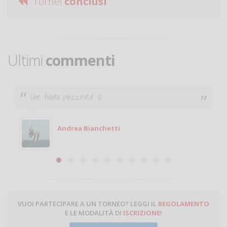
Tornei
conclusi
Ultimi
commenti
Ciao. Sono a Treviglio da poco e vorrei tornare a
giocare. Se sei in zona e puoi giocare fammi sapere.
Michele
Michele Miglionico
VUOI PARTECIPARE A UN TORNEO? LEGGI IL
REGOLAMENTO
E LE MODALITÀ DI
ISCRIZIONE
!