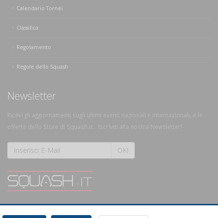
Calendario Tornei
Classifica
Regolamento
Regole dello Squash
Newsletter
Ricevi gli aggiornamenti sugli ultimi eventi nazionali e internazionali, e le
offerte dello Store di Squash.it... Iscriviti alla nostra Newsletter!
OK!
SQUASH.it: Il punto di riferimento quotidiano per tutti gli amanti di questo