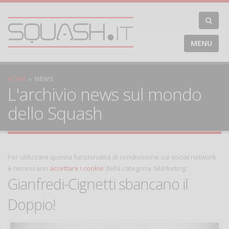
MENU
HOME
NEWS
L'archivio news sul mondo
dello Squash
Per utilizzare questa funzionalità di condivisione sui social network
è necessario
accettare i cookie
della categoria 'Marketing'
Gianfredi-Cignetti sbancano il
Doppio!