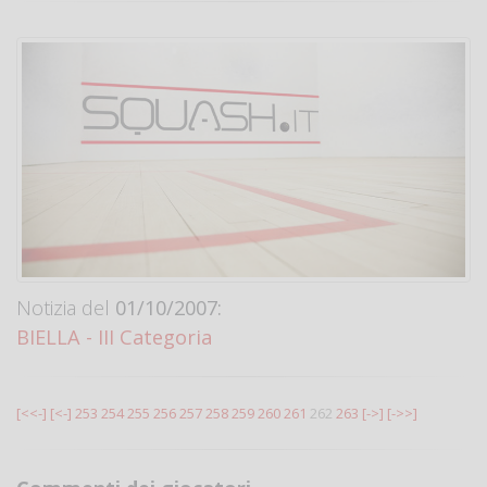
Notizia del
01/10/2007:
BIELLA - III Categoria
[<<-]
[<-]
253
254
255
256
257
258
259
260
261
262
263
[->]
[->>]