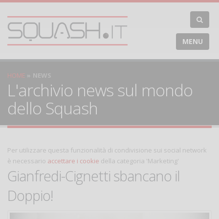
MENU
HOME
NEWS
L'archivio news sul mondo
dello Squash
Per utilizzare questa funzionalità di condivisione sui social network
è necessario
accettare i cookie
della categoria 'Marketing'
Gianfredi-Cignetti sbancano il
Doppio!