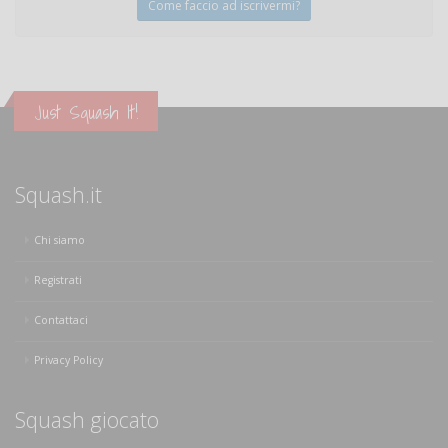
Come faccio ad iscrivermi?
Just Squash It!
Squash.it
Chi siamo
Registrati
Contattaci
Privacy Policy
Squash giocato