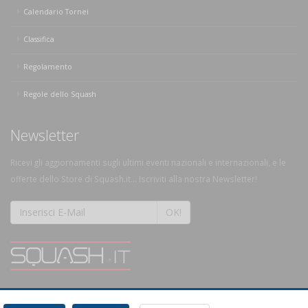
Calendario Tornei
Classifica
Regolamento
Regole dello Squash
Newsletter
Ricevi gli aggiornamenti sugli ultimi eventi nazionali e internazionali, e le
offerte dello Store di Squash.it... Iscriviti alla nostra Newsletter!
OK!
SQUASH.it: Il punto di riferimento quotidiano per tutti gli amanti di questo