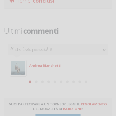
Tornei
conclusi
Ultimi
commenti
Ciao. Sono a Treviglio da poco e vorrei tornare a
giocare. Se sei in zona e puoi giocare fammi sapere.
Michele
Michele Miglionico
VUOI PARTECIPARE A UN TORNEO? LEGGI IL
REGOLAMENTO
E LE MODALITÀ DI
ISCRIZIONE
!