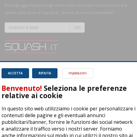
Ricevi gli aggiornamenti sugli ultimi eventi nazionali e internazionali, e le
offerte dello Store di Squash.it... Iscriviti alla nostra Newsletter!
OK!
SQUASH.it: Il punto di riferimento quotidiano per tutti gli amanti di questo
magnifico sport.
Leggi
ACCETTA
RIFIUTA
Impostazioni
Benvenuto!
Seleziona le preferenze
relative ai cookie
In questo sito web utilizziamo i cookie per personalizzare i
ASD Let's Sport - Via T. Olivelli 3, 25014 Castenedolo (BS) - P. Iva:
contenuti delle pagine e gli eventuali annunci
04278030988
pubblicitari/banner, fornire le funzioni dei social network
© Copyright 2015 | All Rights Reserved - Powered by
DynDevice
e analizzare il traffico verso i nostri server. Forniamo
anche informazioni sul modo in cui utilizzi il nostro sito ai