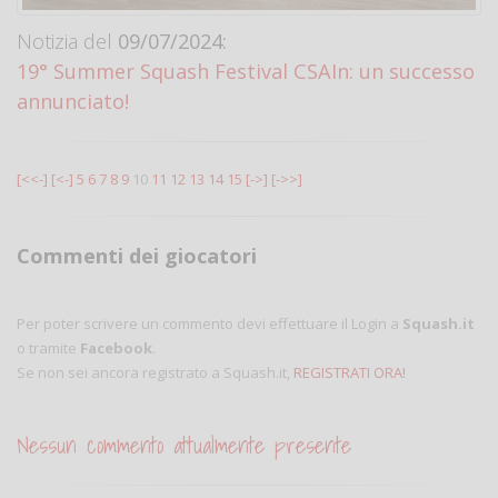
Notizia del
09/07/2024:
19° Summer Squash Festival CSAIn: un successo
annunciato!
[<<-]
[<-]
5
6
7
8
9
10
11
12
13
14
15
[->]
[->>]
Commenti dei giocatori
Per poter scrivere un commento devi effettuare il Login a
Squash.it
o tramite
Facebook
.
Se non sei ancora registrato a Squash.it,
REGISTRATI ORA!
Nessun commento attualmente presente