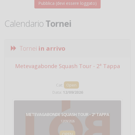
Calendario
Tornei
Tornei
in arrivo
Metevagabonde Squash Tour - 2ª Tappa
Ci
Cat:
Open
Data:
12/09/2026
METEVAGABONDE SQUASH TOUR - 2ª TAPPA
12/09/2026
OPEN