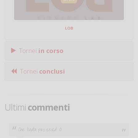
LOB
Tornei
in corso
Tornei
conclusi
Ultimi
commenti
Ciao. Sono a Treviglio da poco e vorrei tornare a
giocare. Se sei in zona e puoi giocare fammi sapere.