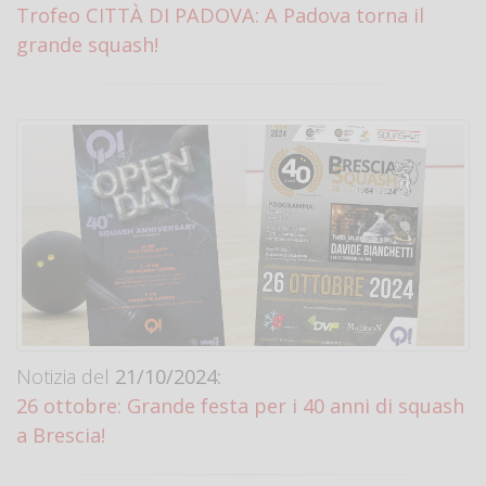
Trofeo CITTÀ DI PADOVA: A Padova torna il
grande squash!
Notizia del
21/10/2024:
26 ottobre: Grande festa per i 40 anni di squash
a Brescia!