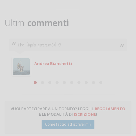
Ultimi
commenti
Ciao. Sono a Treviglio da poco e vorrei tornare a
giocare. Se sei in zona e puoi giocare fammi sapere.
Michele
Michele Miglionico
VUOI PARTECIPARE A UN TORNEO? LEGGI IL
REGOLAMENTO
E LE MODALITÀ DI
ISCRIZIONE
!
Come faccio ad iscrivermi?