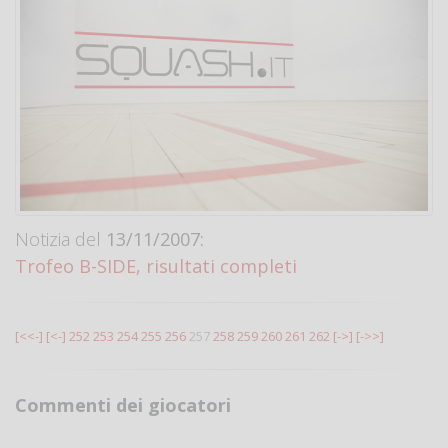
Notizia del
13/11/2007:
Trofeo B-SIDE, risultati completi
[<<-]
[<-]
252
253
254
255
256
257
258
259
260
261
262
[->]
[->>]
Commenti dei giocatori