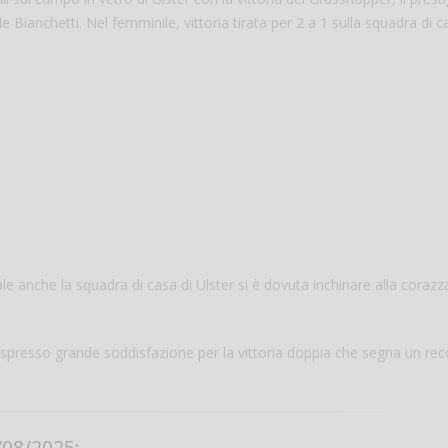
e Bianchetti. Nel femminile, vittoria tirata per 2 a 1 sulla squadra di c
Salve,
come fare per pren
inale anche la squadra di casa di Ulster si è dovuta inchinare alla corazz
il campo per giocare
un mio amico?
Devo chiamare il nu
espresso grande soddisfazione per la vittoria doppia che segna un rec
telefonico o si può f
online?
Grazie
08/2025: