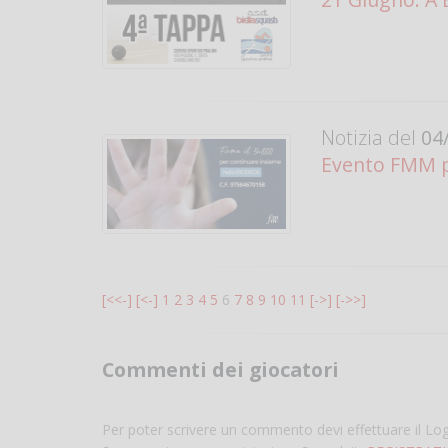
Notizia del
04/
Evento FMM per
[<<-]
[<-]
1
2
3
4
5
6
7
8
9
10
11
[->]
[->>]
Commenti dei giocatori
Per poter scrivere un commento devi effettuare il Lo