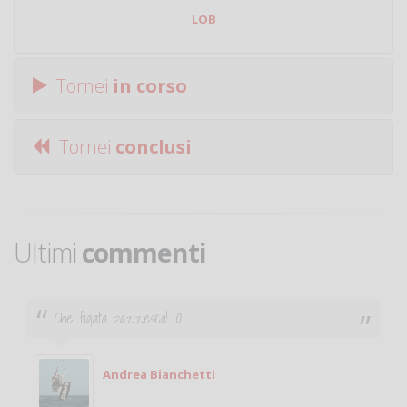
LOB
Tornei
in corso
Tornei
conclusi
Ultimi
commenti
Ciao. Sono a Treviglio da poco e vorrei tornare a
giocare. Se sei in zona e puoi giocare fammi sapere.
Michele