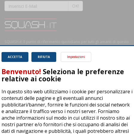
OK!
SQUASH.it: Il punto di riferimento quotidiano per tutti gli amanti di questo
magnifico sport.
Leggi
ACCETTA
RIFIUTA
Impostazioni
Benvenuto!
Seleziona le preferenze
relative ai cookie
ASD Let's Sport - Via T. Olivelli 3, 25014 Castenedolo (BS) - P. Iva:
In questo sito web utilizziamo i cookie per personalizzare i
04278030988
contenuti delle pagine e gli eventuali annunci
© Copyright 2015 | All Rights Reserved - Powered by
DynDevice
pubblicitari/banner, fornire le funzioni dei social network
e analizzare il traffico verso i nostri server. Forniamo
Privacy Policy
Cookie Policy
Accessibilità
Sitemap
anche informazioni sul modo in cui utilizzi il nostro sito ai
nostri partner e/o fornitori che si occupano di analisi dei
dati di navigazione e pubblicità, i quali potrebbero altresì