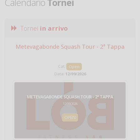
Calendario
Tornei
Tornei
in arrivo
Metevagabonde Squash Tour - 2ª Tappa
Ci
Cat:
Open
Data:
12/09/2026
METEVAGABONDE SQUASH TOUR - 2ª TAPPA
12/09/2026
OPEN