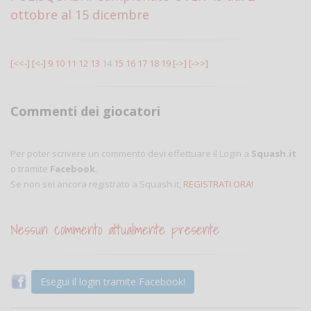
ottobre al 15 dicembre
[<<-]
[<-]
9
10
11
12
13
14
15
16
17
18
19
[->]
[->>]
Commenti dei giocatori
Per poter scrivere un commento devi effettuare il Login a
Squash.it
o tramite
Facebook
.
Se non sei ancora registrato a Squash.it,
REGISTRATI ORA!
Nessun commento attualmente presente
Esegui il login tramite Facebook!