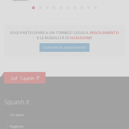
Michele Miglionico
VUOI PARTECIPARE A UN TORNEO? LEGGI IL
REGOLAMENTO
E LE MODALITÀ DI
ISCRIZIONE
!
Come faccio ad iscrivermi?
Just Squash It!
Squash.it
Chi siamo
Registrati