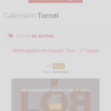
Calendario
Tornei
Tornei
in arrivo
Metevagabonde Squash Tour - 2ª Tappa
Ci
Cat:
Open
Data:
12/09/2026
METEVAGABONDE SQUASH TOUR - 2ª TAPPA
12/09/2026
OPEN