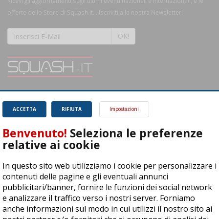
Ricevi gli aggiornamenti sugli ultimi eventi nazionali e internazionali, e le
offerte dello Store di Squash.it... Iscriviti alla nostra Newsletter!
OK!
SQUASH.it: Il punto di riferimento quotidiano per tutti gli amanti di questo
magnifico sport.
Leggi
ACCETTA
RIFIUTA
Impostazioni
Benvenuto!
Seleziona le preferenze
relative ai cookie
In questo sito web utilizziamo i cookie per personalizzare i
ASD Let's Sport - Via T. Olivelli 3, 25014 Castenedolo (BS) - P. Iva:
contenuti delle pagine e gli eventuali annunci
04278030988
pubblicitari/banner, fornire le funzioni dei social network
© Copyright 2015 | All Rights Reserved - Powered by
DynDevice
e analizzare il traffico verso i nostri server. Forniamo
anche informazioni sul modo in cui utilizzi il nostro sito ai
Privacy Policy
Cookie Policy
Accessibilità
Sitemap