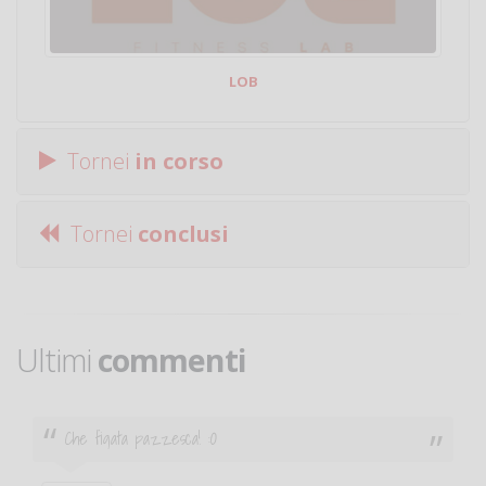
LOB
Tornei
in corso
Tornei
conclusi
Ultimi
commenti
Ciao. Sono a Treviglio da poco e vorrei tornare a
giocare. Se sei in zona e puoi giocare fammi sapere.