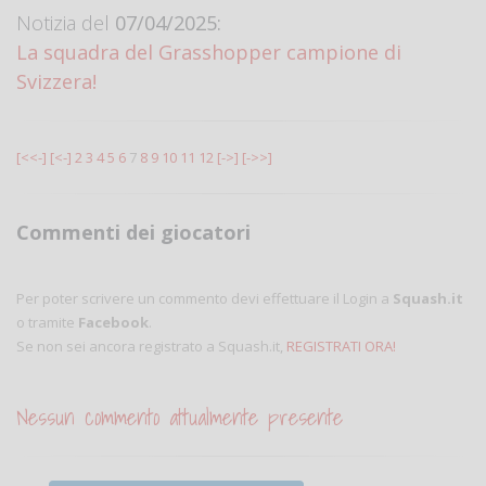
Notizia del
07/04/2025:
La squadra del Grasshopper campione di
Svizzera!
[<<-]
[<-]
2
3
4
5
6
7
8
9
10
11
12
[->]
[->>]
Commenti dei giocatori
Per poter scrivere un commento devi effettuare il Login a
Squash.it
o tramite
Facebook
.
Se non sei ancora registrato a Squash.it,
REGISTRATI ORA!
Nessun commento attualmente presente