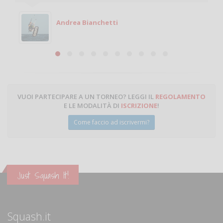
giocare. Se sei in zona e puoi giocare fammi sapere.
Michele
Michele Miglionico
VUOI PARTECIPARE A UN TORNEO? LEGGI IL
REGOLAMENTO
E LE MODALITÀ DI
ISCRIZIONE
!
Come faccio ad iscrivermi?
Just Squash It!
Squash.it