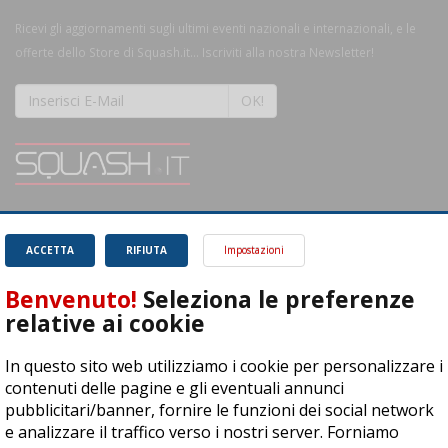
Ricevi gli aggiornamenti sugli ultimi eventi nazionali e internazionali, e le
offerte dello Store di Squash.it... Iscriviti alla nostra Newsletter!
OK!
SQUASH.it: Il punto di riferimento quotidiano per tutti gli amanti di questo
magnifico sport.
Leggi
ACCETTA
RIFIUTA
Impostazioni
Benvenuto!
Seleziona le preferenze
relative ai cookie
In questo sito web utilizziamo i cookie per personalizzare i
ASD Let's Sport - Via T. Olivelli 3, 25014 Castenedolo (BS) - P. Iva:
contenuti delle pagine e gli eventuali annunci
04278030988
pubblicitari/banner, fornire le funzioni dei social network
© Copyright 2015 | All Rights Reserved - Powered by
DynDevice
e analizzare il traffico verso i nostri server. Forniamo