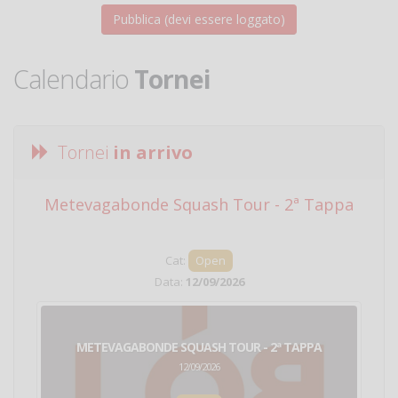
Calendario
Tornei
Tornei
in arrivo
Metevagabonde Squash Tour - 2ª Tappa
Ci
Cat:
Open
Data:
12/09/2026
METEVAGABONDE SQUASH TOUR - 2ª TAPPA
12/09/2026