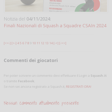
Notizia del
04/11/2024:
Finali Nazionali di Squash a Squadre CSAIn 2024
[<<-]
[<-]
4
5
6
7
8
9
10
11
12
13
14
[->]
[->>]
Commenti dei giocatori
Per poter scrivere un commento devi effettuare il Login a
Squash.it
o tramite
Facebook
.
Se non sei ancora registrato a Squash.it,
REGISTRATI ORA!
Nessun commento attualmente presente