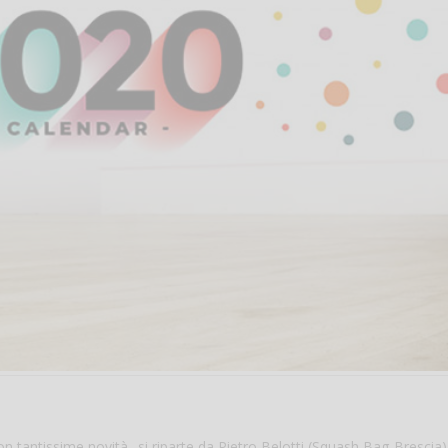
 tantissime novità.. si riparte da Pietro Belotti (Squash Bag-Brescia)