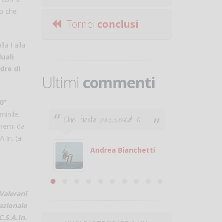
mo che
Tornei
conclusi
la I alla
duali
dre di
Ultimi
commenti
0”
minile,
Che figata pazzesca! :O
Ciao. Son
premi da
poco e v
otare
giocare.
.In. (al
 con
puoi gio
Andrea Bianchetti
mero
Michele
are
Valerani
azionale
.S.A.In.