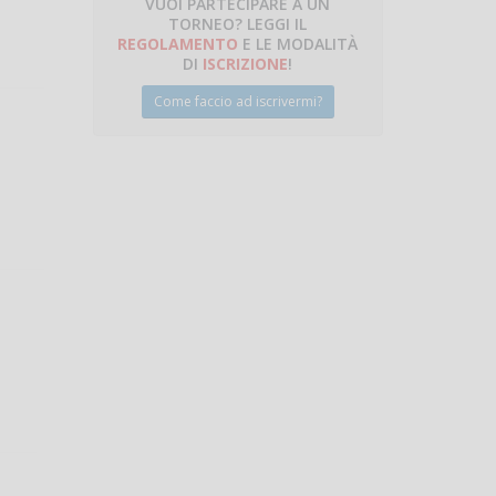
VUOI PARTECIPARE A UN
TORNEO? LEGGI IL
talano
REGOLAMENTO
E LE MODALITÀ
DI
ISCRIZIONE
!
Come faccio ad iscrivermi?