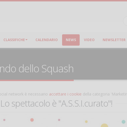
CLASSIFICHE
CALENDARIO
NEWS
VIDEO
NEWSLETTER
ondo dello Squash
 social network è necessario
accettare i cookie
della categoria 'Marketi
 Lo spettacolo è "A.S.S.I.curato"!