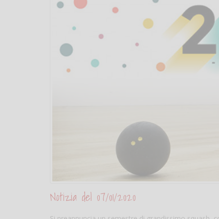
Notizia del 07/01/2020
Si preannuncia un semestre di grandissimo squash, con