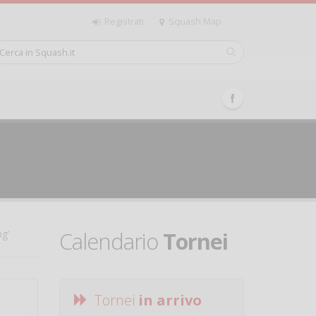
Registrati
Squash Map
Calendario
Tornei
ng'
Tornei
in arrivo