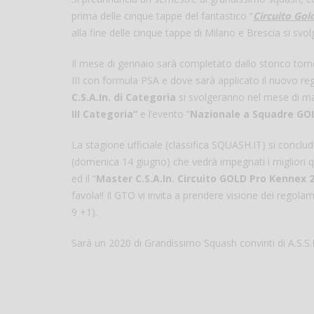
prima delle cinque tappe del fantastico “
Circuito Gol
alla fine delle cinque tappe di Milano e Brescia si svolg
Il mese di gennaio sarà completato dallo storico torneo
III con formula PSA e dove sarà applicato il nuovo rego
C.S.A.In. di Categoria
si svolgeranno nel mese di ma
III Categoria”
e l’evento “
Nazionale a Squadre GO
La stagione ufficiale (classifica SQUASH.IT) si concluder
(domenica 14 giugno) che vedrà impegnati i migliori q
ed il “
Master C.S.A.In. Circuito GOLD Pro Kennex 
favola!! Il GTO vi invita a prendere visione dei regolame
9 +1).
Sarà un 2020 di Grandissimo Squash convinti di A.S.S.