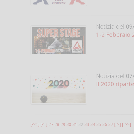
Notizia del
09/
1-2 Febbraio 
Notizia del
07/
Il 2020 ripart
[<<-]
[<-]
27
28
29
30
31
32
33
34
35
36
37
[->]
[->>]