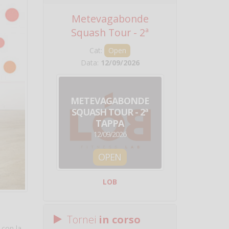
Metevagabonde
Circuito Na
Squash Tour - 2ª
Squadre - 
Tappa
Cat:
Open
Cat:
Squ
Data:
12/09/2026
Data:
19/0
METEVAGABONDE
CIRCU
SQUASH TOUR - 2ª
NAZION
TAPPA
SQUADRE - 
12/09/2026
19/09/
OPEN
SQUA
LOB
Centro Sporti
Tornei
in corso
 con la