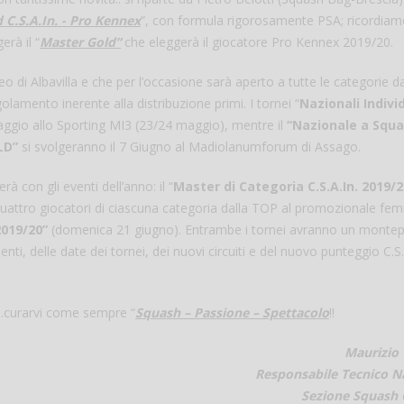
d C.S.A.In. - Pro Kennex
”, con formula rigorosamente PSA; ricordia
erà il “
Master Gold”
che eleggerà il giocatore Pro Kennex 2019/20.
 di Albavilla e che per l’occasione sarà aperto a tutte le categorie dal
lamento inerente alla distribuzione primi. I tornei “
Nazionali Indivi
ggio allo Sporting MI3 (23/24 maggio), mentre il
“Nazionale a Squa
LD”
si svolgeranno il 7 Giugno al Madiolanumforum di Assago.
à con gli eventi dell’anno: il “
Master di Categoria C.S.A.In. 2019/2
uattro giocatori di ciascuna categoria dalla TOP al promozionale fem
Salve,
2019/20”
(domenica 21 giugno). Entrambe i tornei avranno un monte
come fare per pren
nti, delle date dei tornei, dei nuovi circuiti e del nuovo punteggio C.S.A
il campo per giocare
un mio amico?
Devo chiamare il nu
I.curarvi come sempre “
Squash – Passione – Spettacolo
!!
telefonico o si può f
online?
Maurizio 
Responsabile Tecnico N
Grazie
Sezione Squash C