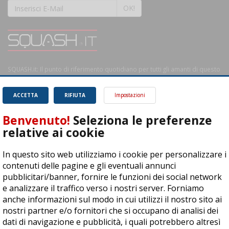
OK!
SQUASH.it: Il punto di riferimento quotidiano per tutti gli amanti di questo
magnifico sport.
Leggi
ACCETTA
RIFIUTA
Impostazioni
Benvenuto!
Seleziona le preferenze
relative ai cookie
ASD Let's Sport - Via T. Olivelli 3, 25014 Castenedolo (BS) - P. Iva:
In questo sito web utilizziamo i cookie per personalizzare i
04278030988
contenuti delle pagine e gli eventuali annunci
© Copyright 2015 | All Rights Reserved - Powered by
DynDevice
pubblicitari/banner, fornire le funzioni dei social network
e analizzare il traffico verso i nostri server. Forniamo
Privacy Policy
Cookie Policy
Accessibilità
Sitemap
anche informazioni sul modo in cui utilizzi il nostro sito ai
nostri partner e/o fornitori che si occupano di analisi dei
dati di navigazione e pubblicità, i quali potrebbero altresì