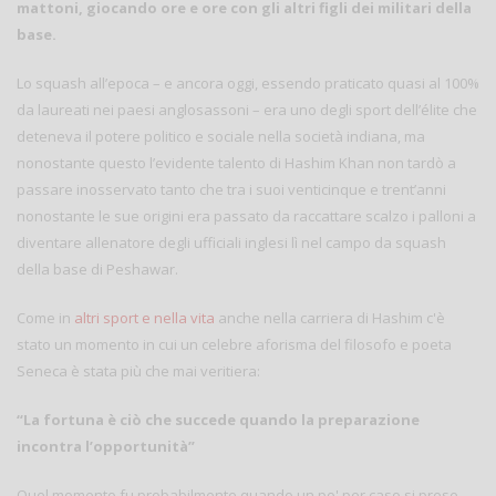
mattoni, giocando ore e ore con gli altri figli dei militari della
base.
Lo squash all’epoca – e ancora oggi, essendo praticato quasi al 100%
da laureati nei paesi anglosassoni – era uno degli sport dell’élite che
deteneva il potere politico e sociale nella società indiana, ma
nonostante questo l’evidente talento di Hashim Khan non tardò a
passare inosservato tanto che tra i suoi venticinque e trent’anni
nonostante le sue origini era passato da raccattare scalzo i palloni a
diventare allenatore degli ufficiali inglesi lì nel campo da squash
della base di Peshawar.
Come in
altri sport e nella vita
anche nella carriera di Hashim c'è
stato un momento in cui un celebre aforisma del filosofo e poeta
Seneca è stata più che mai veritiera:
“La fortuna è ciò che succede quando la preparazione
incontra l’opportunità”
Quel momento fu probabilmente quando un po' per caso si prese