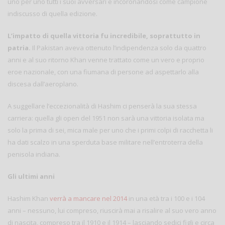
uno per uno tutti i suoi avversari e incoronandosi come campione
indiscusso di quella edizione.
L’impatto di quella vittoria fu incredibile, soprattutto in
patria.
Il Pakistan aveva ottenuto l’indipendenza solo da quattro
anni e al suo ritorno Khan venne trattato come un vero e proprio
eroe nazionale, con una fiumana di persone ad aspettarlo alla
discesa dall’aeroplano.
A suggellare l’eccezionalità di Hashim ci penserà la sua stessa
carriera: quella gli open del 1951 non sarà una vittoria isolata ma
solo la prima di sei, mica male per uno che i primi colpi di racchetta li
ha dati scalzo in una sperduta base militare nell’entroterra della
penisola indiana.
Gli ultimi anni
Hashim Khan
verrà a mancare nel 2014
in una età tra i 100 e i 104
anni – nessuno, lui compreso, riuscirà mai a risalire al suo vero anno
di nascita, compreso tra il 1910 e il 1914 – lasciando sedici figli e circa