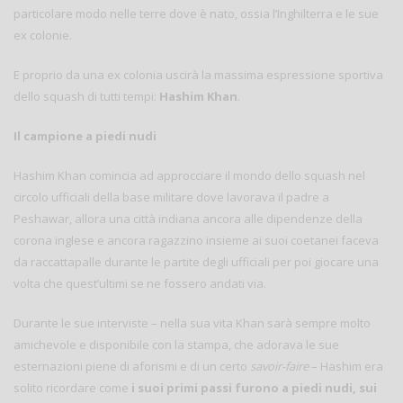
particolare modo nelle terre dove è nato, ossia l’Inghilterra e le sue
ex colonie.
E proprio da una ex colonia uscirà la massima espressione sportiva
dello squash di tutti tempi:
Hashim Khan
.
Il campione a piedi nudi
Hashim Khan comincia ad approcciare il mondo dello squash nel
circolo ufficiali della base militare dove lavorava il padre a
Peshawar, allora una città indiana ancora alle dipendenze della
corona inglese e ancora ragazzino insieme ai suoi coetanei faceva
da raccattapalle durante le partite degli ufficiali per poi giocare una
volta che quest’ultimi se ne fossero andati via.
Durante le sue interviste – nella sua vita Khan sarà sempre molto
amichevole e disponibile con la stampa, che adorava le sue
esternazioni piene di aforismi e di un certo
savoir-faire
– Hashim era
solito ricordare come
i suoi primi passi furono a piedi nudi, sui