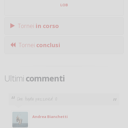
LOB
Tornei
in corso
Tornei
conclusi
Ultimi
commenti
Ciao. Sono a Treviglio da poco e vorrei tornare a
giocare. Se sei in zona e puoi giocare fammi sapere.
Michele