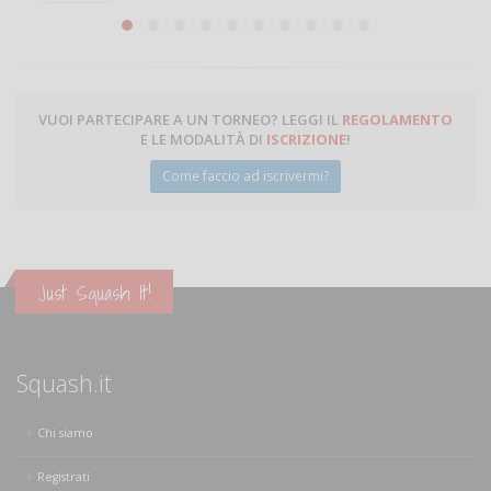
Michele Miglionico
VUOI PARTECIPARE A UN TORNEO? LEGGI IL
REGOLAMENTO
E LE MODALITÀ DI
ISCRIZIONE
!
Come faccio ad iscrivermi?
Just Squash It!
Squash.it
Chi siamo
Registrati