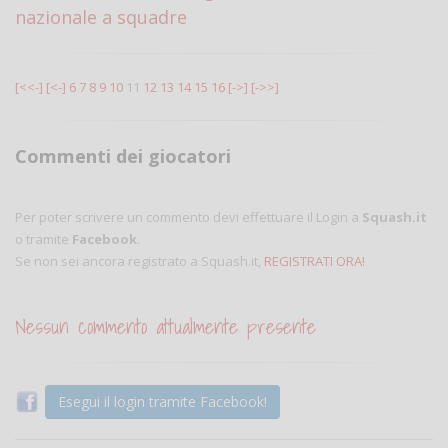
nazionale a squadre
[<<-]
[<-]
6
7
8
9
10
11
12
13
14
15
16
[->]
[->>]
Commenti dei giocatori
Per poter scrivere un commento devi effettuare il Login a
Squash.it
o tramite
Facebook
.
Se non sei ancora registrato a Squash.it,
REGISTRATI ORA!
Nessun commento attualmente presente
Esegui il login tramite Facebook!