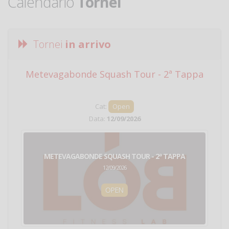
Calendario
Tornei
Tornei
in arrivo
Metevagabonde Squash Tour - 2ª Tappa
Ci
Cat:
Open
Data:
12/09/2026
METEVAGABONDE SQUASH TOUR - 2ª TAPPA
12/09/2026
OPEN