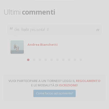
Ultimi
commenti
Ciao. Sono a Treviglio da poco e vorrei tornare a
giocare. Se sei in zona e puoi giocare fammi sapere.
Michele
Michele Miglionico
VUOI PARTECIPARE A UN TORNEO? LEGGI IL
REGOLAMENTO
E LE MODALITÀ DI
ISCRIZIONE
!
Come faccio ad iscrivermi?