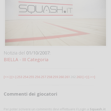
Notizia del
01/10/2007:
BIELLA - III Categoria
[<<-]
[<-]
253
254
255
256
257
258
259
260
261
262
263
[->]
[->>]
Commenti dei giocatori
Per poter scrivere un commento devi effettuare il Login a
Squash.it