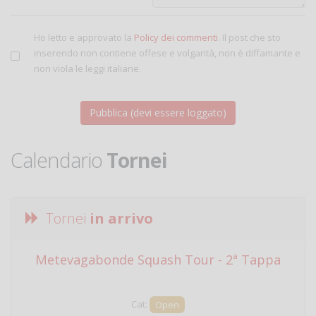
Ho letto e approvato la
Policy dei commenti
. Il post che sto
inserendo non contiene offese e volgarità, non è diffamante e
non viola le leggi italiane.
Calendario
Tornei
Tornei
in arrivo
Metevagabonde Squash Tour - 2ª Tappa
Ci
Cat:
Open