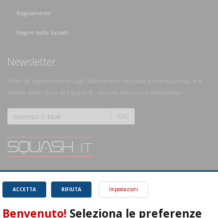
Regolamento
Regole dello Squash
Newsletter
Ricevi gli aggiornamenti sugli ultimi eventi nazionali e internazionali, e le
offerte dello Store di Squash.it... Iscriviti alla nostra Newsletter!
OK!
SQUASH.it: Il punto di riferimento quotidiano per tutti gli amanti di questo
magnifico sport.
Leggi
ACCETTA
RIFIUTA
Impostazioni
Benvenuto!
Seleziona le preferenze