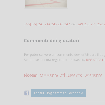
[<<-]
[<-]
243
244
245
246
247
248
249
250
251
252
Commenti dei giocatori
Per poter scrivere un commento devi effettuare il Lo
Se non sei ancora registrato a Squash.it,
REGISTRATI
Nessun commento attualmente presente
Esegui il login tramite Facebook!