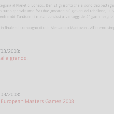
egoria al Planet di Lonato.. Ben 21 gli iscritti che si sono dati battagli
o turno specialissimo fra i due giocatori più giovani del tabellone, Luc
ntrambi! Tantissimi i match conclusi ai vantaggi del 5° game, segno 
n finale sul compagno di club Alessandro Mantovani.. All'interno sim
03/2008:
alla grande!
Salve,
come fare per pren
il campo per giocare
un mio amico?
Devo chiamare il nu
telefonico o si può f
03/2008:
online?
 European Masters Games 2008
Grazie