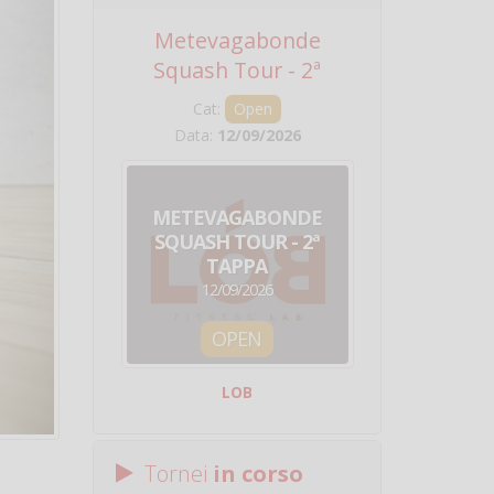
Metevagabonde
Circuito Na
Squash Tour - 2ª
Squadre - 
Tappa
Cat:
Open
Cat:
Squ
Data:
12/09/2026
Data:
19/0
METEVAGABONDE
CIRCU
SQUASH TOUR - 2ª
NAZION
TAPPA
SQUADRE - 
12/09/2026
19/09/
OPEN
SQUA
LOB
Centro Sporti
Tornei
in corso