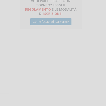
VUOI PARTECIPARE A UN
TORNEO? LEGGI IL
talano
REGOLAMENTO
E LE MODALITÀ
DI
ISCRIZIONE
!
Come faccio ad iscrivermi?