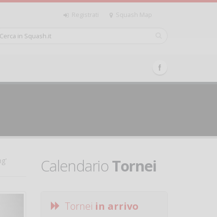
Registrati
Squash Map
Calendario
Tornei
ng'
Tornei
in arrivo