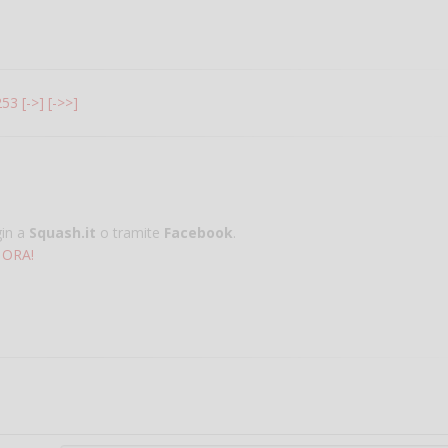
253
[->]
[->>]
gin a
Squash.it
o tramite
Facebook
.
 ORA!