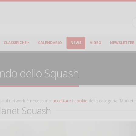
CLASSIFICHE
CALENDARIO
NEWS
VIDEO
NEWSLETTER
ondo dello Squash
 social network è necessario
accettare i cookie
della categoria 'Marketi
lanet Squash