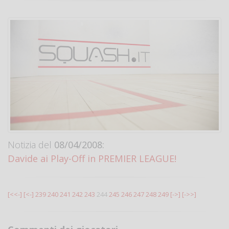
Notizia del
08/04/2008:
Davide ai Play-Off in PREMIER LEAGUE!
[<<-]
[<-]
239
240
241
242
243
244
245
246
247
248
249
[->]
[->>]