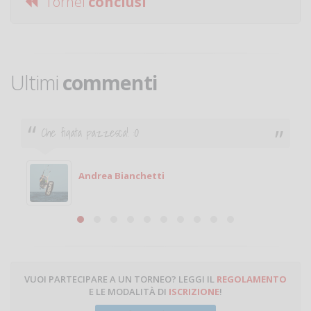
Tornei
conclusi
Ultimi
commenti
Ciao. Sono a Treviglio da poco e vorrei tornare a
giocare. Se sei in zona e puoi giocare fammi sapere.
Michele
Michele Miglionico
VUOI PARTECIPARE A UN TORNEO? LEGGI IL
REGOLAMENTO
E LE MODALITÀ DI
ISCRIZIONE
!