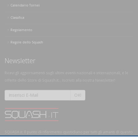
Calendario Tornei
Classifica
Regolamento
Regole dello Squash
Newsletter
Ricevi gli aggiornamenti sugli ultimi eventi nazionali e internazionali, e le
offerte dello Store di Squash.it... Iscriviti alla nostra Newsletter!
OK!
SQUASH.it: Il punto di riferimento quotidiano per tutti gli amanti di questo