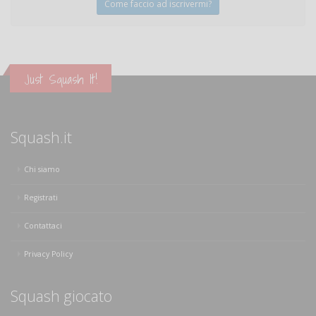
Come faccio ad iscrivermi?
Just Squash It!
Squash.it
Chi siamo
Registrati
Contattaci
Privacy Policy
Squash giocato