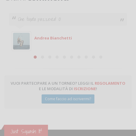
Ciao. Sono a Treviglio da poco e vorrei tornare a
giocare. Se sei in zona e puoi giocare fammi sapere.
Michele
Michele Miglionico
VUOI PARTECIPARE A UN TORNEO? LEGGI IL
REGOLAMENTO
E LE MODALITÀ DI
ISCRIZIONE
!
Come faccio ad iscrivermi?
Just Squash It!