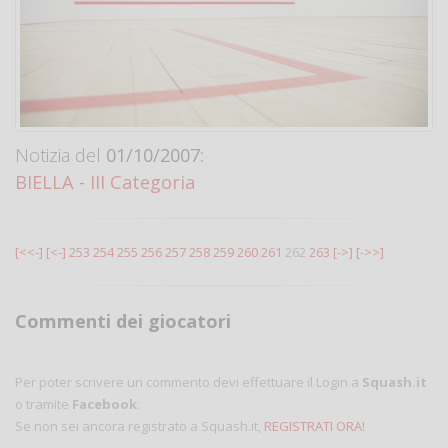
Notizia del
01/10/2007:
BIELLA - III Categoria
[<<-]
[<-]
253
254
255
256
257
258
259
260
261
262
263
[->]
[->>]
Commenti dei giocatori
Per poter scrivere un commento devi effettuare il Login a
Squash.it
o tramite
Facebook
.
Se non sei ancora registrato a Squash.it,
REGISTRATI ORA!