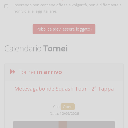
inserendo non contiene offese e volgarità, non è diffamante e
non viola le leggi italiane.
Calendario
Tornei
Tornei
in arrivo
Metevagabonde Squash Tour - 2ª Tappa
Ci
Cat:
Open
Data:
12/09/2026