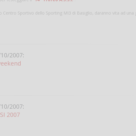
o Centro Sportivo dello Sporting MI3 di Basiglio, daranno vita ad una 
10/2007:
 weekend
Salve,
come fare per pren
il campo per giocare
un mio amico?
Devo chiamare il nu
10/2007:
telefonico o si può f
SI 2007
online?
Grazie