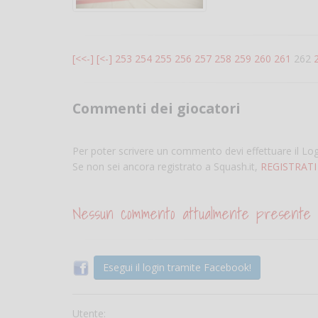
[<<-]
[<-]
253
254
255
256
257
258
259
260
261
262
Commenti dei giocatori
Per poter scrivere un commento devi effettuare il Lo
Se non sei ancora registrato a Squash.it,
REGISTRATI
Nessun commento attualmente presente
Esegui il login tramite Facebook!
Utente: