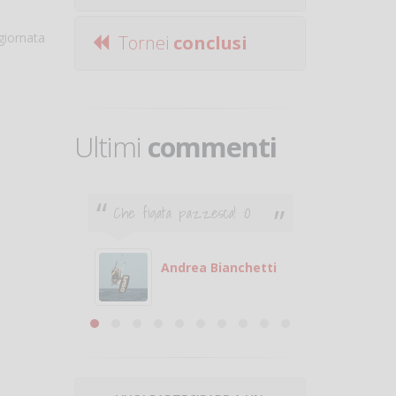
giornata
Tornei
conclusi
Ultimi
commenti
Che figata pazzesca! :O
Ciao. Son
poco e v
otare
giocare.
 con
puoi gio
Andrea Bianchetti
mero
Michele
are