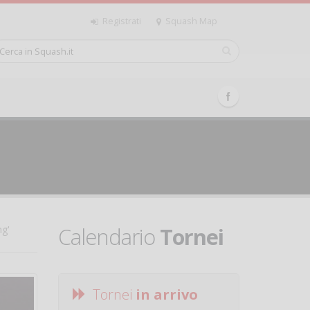
Registrati
Squash Map
Calendario
Tornei
ng'
Tornei
in arrivo