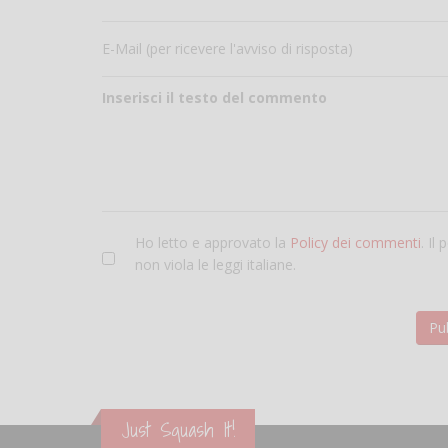
E-Mail (per ricevere l'avviso di risposta)
Inserisci il testo del commento
Ho letto e approvato la
Policy dei commenti
. Il
non viola le leggi italiane.
Just Squash It!