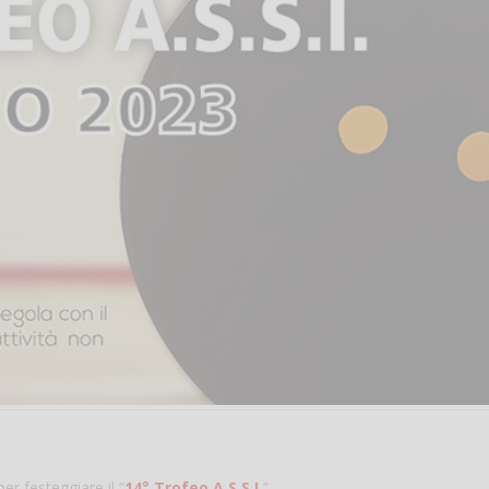
r festeggiare il “
14° Trofeo A.S.S.I.
”.