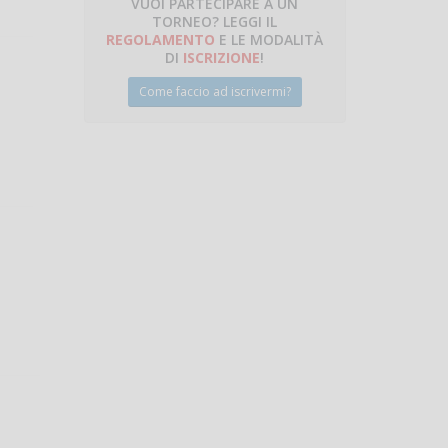
VUOI PARTECIPARE A UN
TORNEO? LEGGI IL
talano
REGOLAMENTO
E LE MODALITÀ
DI
ISCRIZIONE
!
Come faccio ad iscrivermi?