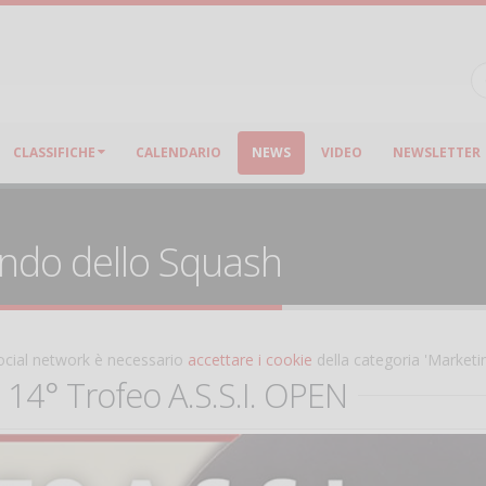
CLASSIFICHE
CALENDARIO
NEWS
VIDEO
NEWSLETTER
ondo dello Squash
 social network è necessario
accettare i cookie
della categoria 'Marketi
 14° Trofeo A.S.S.I. OPEN