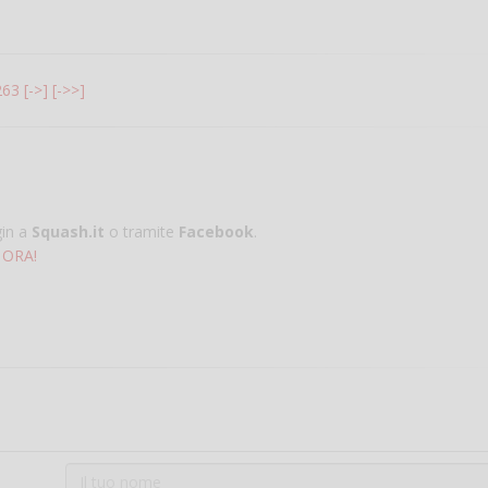
263
[->]
[->>]
gin a
Squash.it
o tramite
Facebook
.
 ORA!