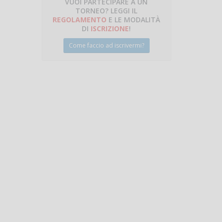
VUOI PARTECIPARE A UN
TORNEO? LEGGI IL
talano
REGOLAMENTO
E LE MODALITÀ
DI
ISCRIZIONE
!
Come faccio ad iscrivermi?