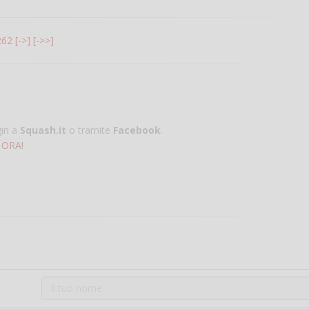
262
[->]
[->>]
gin a
Squash.it
o tramite
Facebook
.
 ORA!