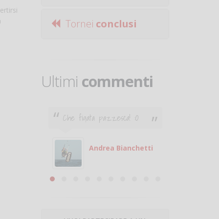
rtirsi
a
Tornei
conclusi
Ultimi
commenti
Che figata pazzesca! :O
Ciao. Son
poco e v
otare
giocare.
 con
puoi gio
Andrea Bianchetti
mero
Michele
are