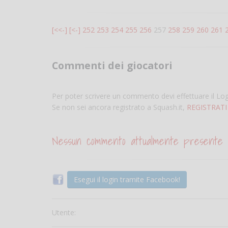
[<<-]
[<-]
252
253
254
255
256
257
258
259
260
261
Commenti dei giocatori
Per poter scrivere un commento devi effettuare il Lo
Se non sei ancora registrato a Squash.it,
REGISTRATI
Nessun commento attualmente presente
Esegui il login tramite Facebook!
Utente: