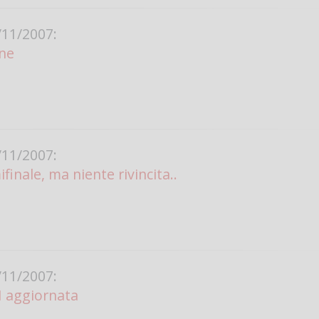
Vanessa Ca
11/2007:
ine
11/2007:
finale, ma niente rivincita..
11/2007:
SI aggiornata