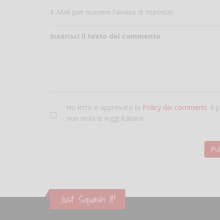
E-Mail (per ricevere l'avviso di risposta)
Inserisci il testo del commento
Ho letto e approvato la
Policy dei commenti
. Il
non viola le leggi italiane.
Just Squash It!