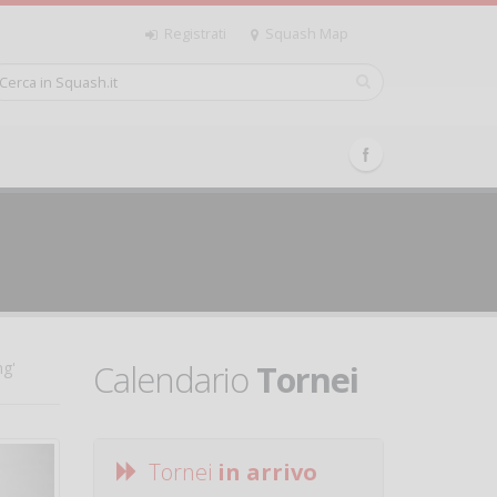
Registrati
Squash Map
Calendario
Tornei
ng'
Tornei
in arrivo