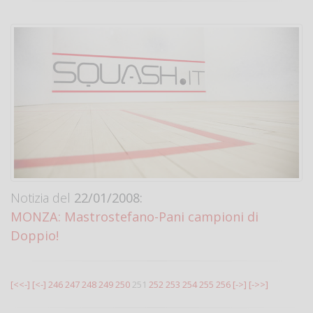
Notizia del
22/01/2008:
MONZA: Mastrostefano-Pani campioni di
Doppio!
[<<-]
[<-]
246
247
248
249
250
251
252
253
254
255
256
[->]
[->>]