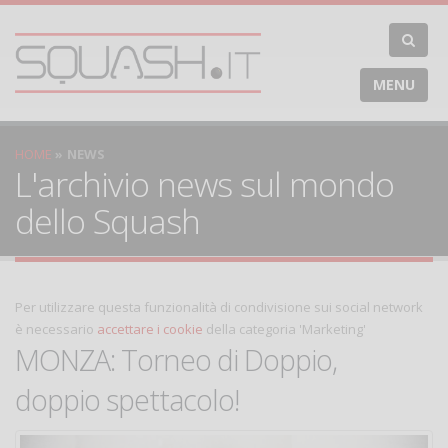
MENU
HOME
NEWS
L'archivio news sul mondo
dello Squash
Per utilizzare questa funzionalità di condivisione sui social network
è necessario
accettare i cookie
della categoria 'Marketing'
MONZA: Torneo di Doppio,
doppio spettacolo!