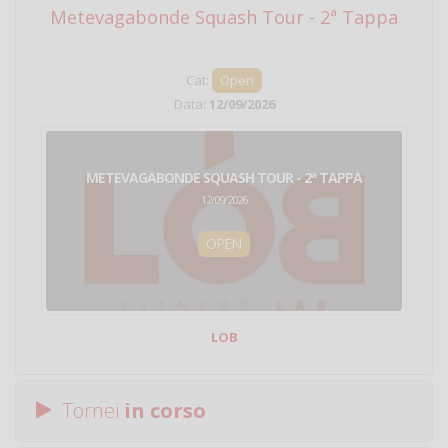
Metevagabonde Squash Tour - 2ª Tappa
Ci
Cat:
Open
Data:
12/09/2026
METEVAGABONDE SQUASH TOUR - 2ª TAPPA
12/09/2026
OPEN
LOB
Tornei
in corso