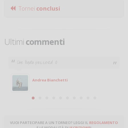
Tornei
conclusi
Ultimi
commenti
Ciao. Sono a Treviglio da poco e vorrei tornare a
giocare. Se sei in zona e puoi giocare fammi sapere.
Michele
Michele Miglionico
VUOI PARTECIPARE A UN TORNEO? LEGGI IL
REGOLAMENTO
E LE MODALITÀ DI
ISCRIZIONE
!