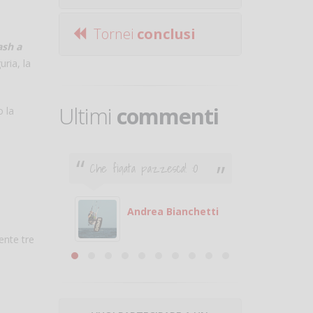
Tornei
conclusi
ash a
ria, la
Ultimi
commenti
 la
Che figata pazzesca! :O
Ciao. Son
poco e v
otare
giocare.
 con
puoi gio
Andrea Bianchetti
mero
Michele
ente tre
are