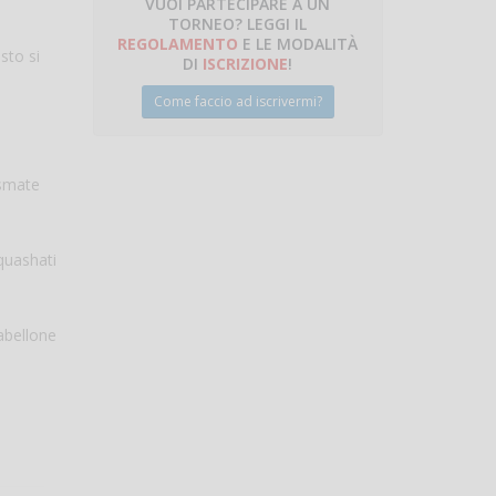
VUOI PARTECIPARE A UN
TORNEO? LEGGI IL
talano
REGOLAMENTO
E LE MODALITÀ
sto si
DI
ISCRIZIONE
!
Come faccio ad iscrivermi?
asmate
Squashati
tabellone