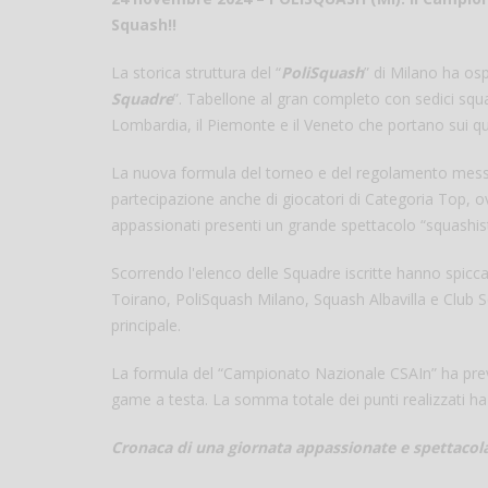
Squash!!
La storica struttura del “
PoliSquash
” di Milano ha osp
Squadre
”. Tabellone al gran completo con sedici squa
Lombardia, il Piemonte e il Veneto che portano sui qu
La nuova formula del torneo e del regolamento mes
partecipazione anche di giocatori di Categoria Top, ovv
appassionati presenti un grande spettacolo “squashist
Scorrendo l'elenco delle Squadre iscritte hanno spicc
Toirano, PoliSquash Milano, Squash Albavilla e Club S
principale.
La formula del “Campionato Nazionale CSAIn” ha previ
game a testa. La somma totale dei punti realizzati ha
Cronaca di una giornata appassionate e spettacol