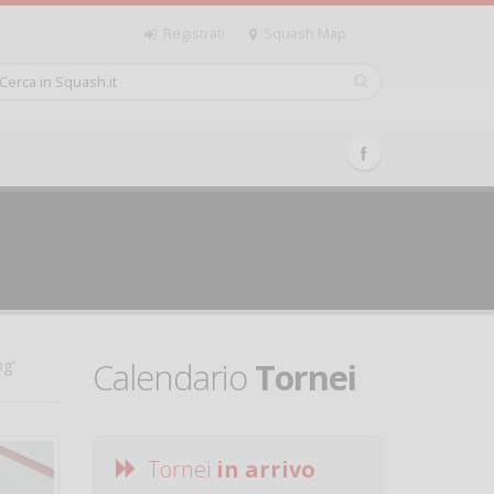
Registrati
Squash Map
Calendario
Tornei
ng'
Tornei
in arrivo