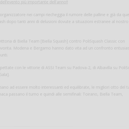
 dell’evento più importante dell'anno!!
Vanessa Ca
 organizzatore nei campi riecheggia il rumore delle palline e già da que
quash dopo tanti anni di delusioni dovute a situazioni estranee al nostro
vittoria di Biella Team [Biella Squash] contro PoliSquash Classic con
favorita. Modena e Bergamo hanno dato vita ad un confronto entusi
unti.
 rispettate con le vittorie di ASSI Team su Padova-2, di Albavilla su Poli
Gala].
iziano ad essere molto interessanti ed equilibrate, le migliori otto del 
ronaca passano il turno e quindi alle semifinali: Toirano, Biella Team,