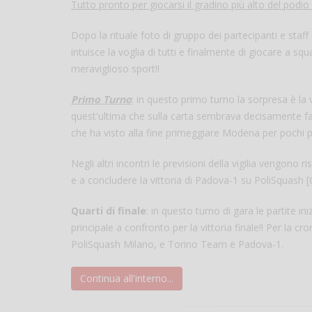
Tutto pronto per giocarsi il gradino più alto del podio
Dopo la rituale foto di gruppo dei partecipanti e staff
intuisce la voglia di tutti e finalmente di giocare a s
meraviglioso sport!!
Primo Turno
: in questo primo turno la sorpresa è la 
quest'ultima che sulla carta sembrava decisamente 
che ha visto alla fine primeggiare Modena per pochi p
Negli altri incontri le previsioni della vigilia vengono
e a concludere la vittoria di Padova-1 su PoliSquash [
Quarti di finale
: in questo turno di gara le partite in
principale a confronto per la vittoria finale!! Per la c
PoliSquash Milano, e Torino Team e Padova-1.
Continua all'interno...