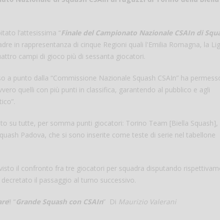
itato l’attesissima “
Finale del Campionato Nazionale CSAIn di Squ
dre in rappresentanza di cinque Regioni quali l'Emilia Romagna, la Ligu
attro campi di gioco più di sessanta giocatori.
so a punto dalla “Commissione Nazionale Squash CSAIn” ha permesso
ero quelli con più punti in classifica, garantendo al pubblico e agli
ico”.
Salve,
ato su tutte, per somma punti giocatori: Torino Team [Biella Squash],
quash Padova, che si sono inserite come teste di serie nel tabellone
come fare per pren
il campo per giocare
un mio amico?
Devo chiamare il nu
sto il confronto fra tre giocatori per squadra disputando rispettivam
telefonico o si può f
 decretato il passaggio al turno successivo.
online?
are
!! “
Grande Squash con CSAIn
” Di
Maurizio Valerani
Grazie