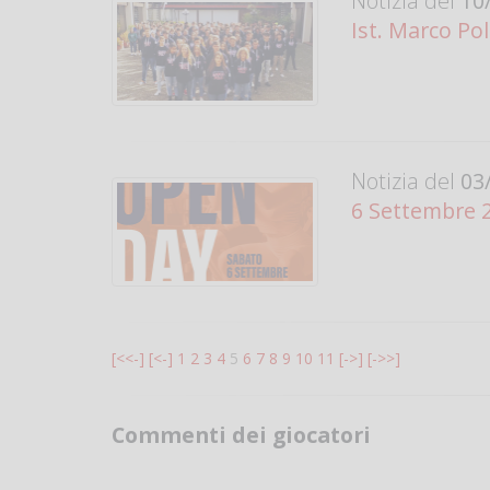
Notizia del
10/
Ist. Marco Pol
Notizia del
03/
6 Settembre 2
[<<-]
[<-]
1
2
3
4
5
6
7
8
9
10
11
[->]
[->>]
Commenti dei giocatori