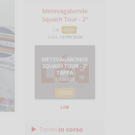
Metevagabonde
Circuito Na
Squash Tour - 2ª
Squadre - 
Tappa
Cat:
Open
Cat:
Squ
Data:
12/09/2026
Data:
19/0
METEVAGABONDE
CIRCU
SQUASH TOUR - 2ª
NAZION
TAPPA
SQUADRE - 
12/09/2026
19/09/
OPEN
SQUA
LOB
Centro Sporti
Tornei
in corso