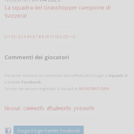
La squadra del Grasshopper campione di
Svizzera!
[<<-]
[<-]
2
3
4
5
6
7
8
9
10
11
12
[->]
[->>]
Commenti dei giocatori
Per poter scrivere un commento devi effettuare il Login a
Squash.it
o tramite
Facebook
.
Se non sei ancora registrato a Squash.it,
REGISTRATI ORA!
Nessun commento attualmente presente
Esegui il login tramite Facebook!