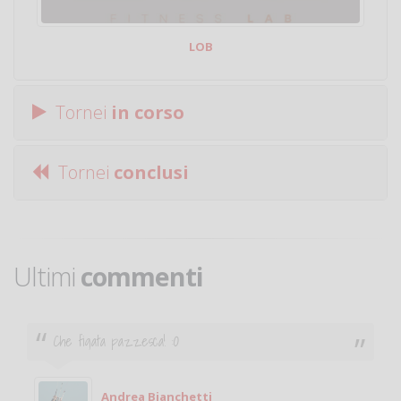
LOB
Tornei
in corso
Tornei
conclusi
Ultimi
commenti
Ciao. Sono a Treviglio da poco e vorrei tornare a
giocare. Se sei in zona e puoi giocare fammi sapere.
Michele