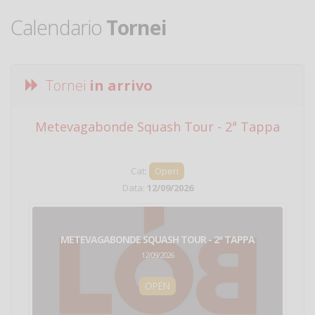
Calendario
Tornei
Tornei
in arrivo
Metevagabonde Squash Tour - 2ª Tappa
Ci
Cat:
Open
Data:
12/09/2026
METEVAGABONDE SQUASH TOUR - 2ª TAPPA
12/09/2026
OPEN