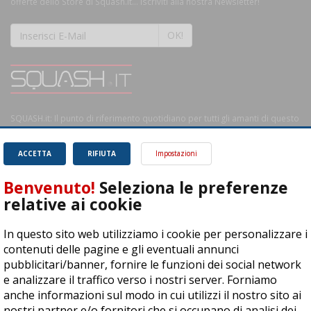
offerte dello Store di Squash.it... Iscriviti alla nostra Newsletter!
OK!
SQUASH.it: Il punto di riferimento quotidiano per tutti gli amanti di questo
magnifico sport.
Leggi
ACCETTA
RIFIUTA
Impostazioni
Benvenuto!
Seleziona le preferenze
relative ai cookie
ASD Let's Sport - Via T. Olivelli 3, 25014 Castenedolo (BS) - P. Iva:
In questo sito web utilizziamo i cookie per personalizzare i
04278030988
contenuti delle pagine e gli eventuali annunci
© Copyright 2015 | All Rights Reserved - Powered by
DynDevice
pubblicitari/banner, fornire le funzioni dei social network
e analizzare il traffico verso i nostri server. Forniamo
Privacy Policy
Cookie Policy
Accessibilità
Sitemap
anche informazioni sul modo in cui utilizzi il nostro sito ai
nostri partner e/o fornitori che si occupano di analisi dei