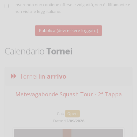
inserendo non contiene offese e volgarità, non è diffamante e
non viola le leggi italiane.
Calendario
Tornei
Tornei
in arrivo
Metevagabonde Squash Tour - 2ª Tappa
Ci
Cat:
Open
Data:
12/09/2026