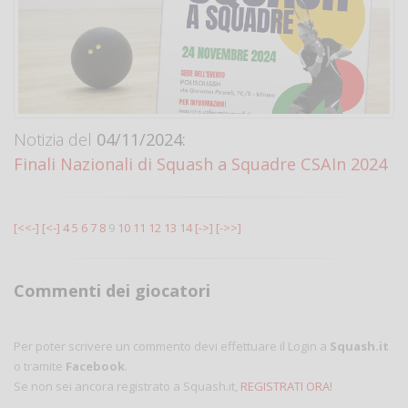
Notizia del
04/11/2024:
Finali Nazionali di Squash a Squadre CSAIn 2024
[<<-]
[<-]
4
5
6
7
8
9
10
11
12
13
14
[->]
[->>]
Commenti dei giocatori
Per poter scrivere un commento devi effettuare il Login a
Squash.it
o tramite
Facebook
.
Se non sei ancora registrato a Squash.it,
REGISTRATI ORA!