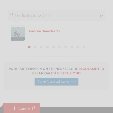
Ciao. Sono a Treviglio da poco e vorrei tornare a
giocare. Se sei in zona e puoi giocare fammi sapere.
Michele
Michele Miglionico
VUOI PARTECIPARE A UN TORNEO? LEGGI IL
REGOLAMENTO
E LE MODALITÀ DI
ISCRIZIONE
!
Come faccio ad iscrivermi?
Just Squash It!