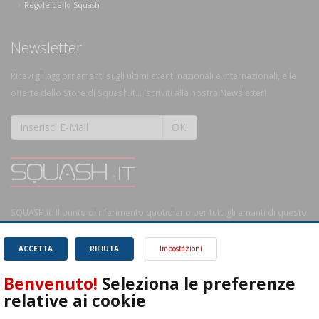
Regole dello Squash
Newsletter
Ricevi gli aggiornamenti sugli ultimi eventi nazionali e internazionali, e le
offerte dello Store di Squash.it... Iscriviti alla nostra Newsletter!
OK!
SQUASH.it: Il punto di riferimento quotidiano per tutti gli amanti di questo
magnifico sport.
Leggi
ACCETTA
RIFIUTA
Impostazioni
Benvenuto!
Seleziona le preferenze
relative ai cookie
ASD Let's Sport - Via T. Olivelli 3, 25014 Castenedolo (BS) - P. Iva: