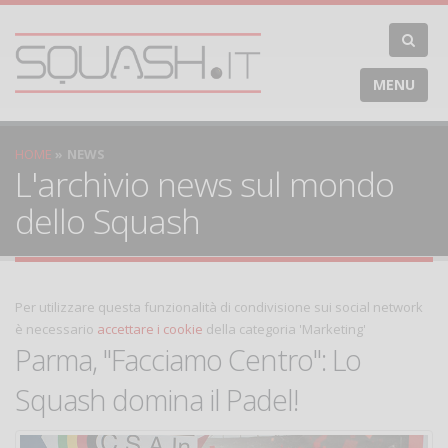
MENU
HOME
NEWS
L'archivio news sul mondo
dello Squash
Per utilizzare questa funzionalità di condivisione sui social network
è necessario
accettare i cookie
della categoria 'Marketing'
Parma, "Facciamo Centro": Lo
Squash domina il Padel!