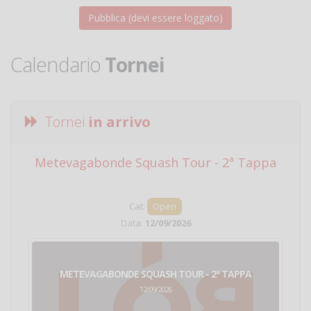
Calendario
Tornei
Tornei
in arrivo
Metevagabonde Squash Tour - 2ª Tappa
Ci
Cat:
Open
Data:
12/09/2026
METEVAGABONDE SQUASH TOUR - 2ª TAPPA
12/09/2026