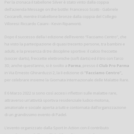
Per la cronaca il tabellone Silver è stato vinto dalla coppia
dell’azienda Message on the bottle: Francesco Scotti - Gabriele
Ceccarelli, mentre il tabellone bronze dalla coppia del Collegio
Villoresi: Riccardo Caiani - Kevin Ripamonti.
Dopo il successo della I edizione dell’evento “Facciamo Centro”, che
ha visto la partecipazione di quasi trecento persone, tra bambini e
adulti, e la presenza di tre discipline sportive: il calcio freccette
(soccer darts), freccette elettroniche (soft darts) ed il tiro con l’arco
3D, anche quest’anno, si è svolto a
Parma
, presso il
Club Pro Parma
in Via Ernesto Ghirarduzzi 2, la II edizione di
“Facciamo Centro”,
per celebrare insieme la Giornata Internazionale delle Malattie Rare.
Il 6 Marzo 2022 si sono così accesi i riflettori sulle malattie rare,
attraverso un’attività sportiva residenziale ludico-motoria,
amatoriale e sociale aperta a tutti e contornata dall’organizzazione
di un grandissimo evento di Padel.
L’evento organizzato dalla Sport In Action con il contributo