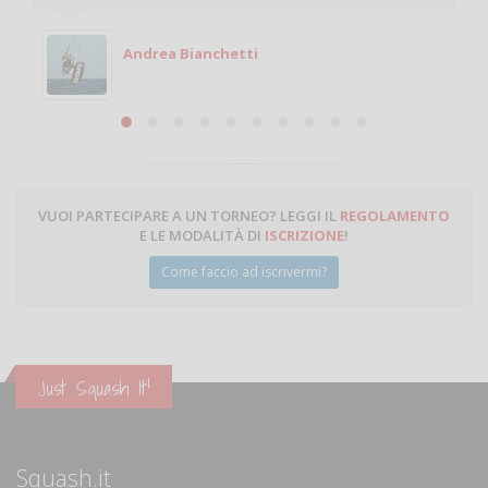
giocare. Se sei in zona e puoi giocare fammi sapere.
Michele
Michele Miglionico
VUOI PARTECIPARE A UN TORNEO? LEGGI IL
REGOLAMENTO
E LE MODALITÀ DI
ISCRIZIONE
!
Come faccio ad iscrivermi?
Just Squash It!
Squash.it