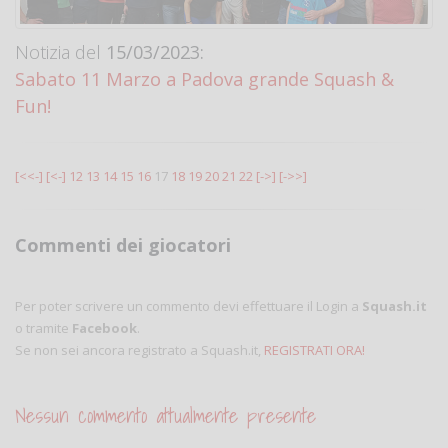
Notizia del
15/03/2023:
Sabato 11 Marzo a Padova grande Squash &
Fun!
[<<-]
[<-]
12
13
14
15
16
17
18
19
20
21
22
[->]
[->>]
Commenti dei giocatori
Per poter scrivere un commento devi effettuare il Login a
Squash.it
o tramite
Facebook
.
Se non sei ancora registrato a Squash.it,
REGISTRATI ORA!
Nessun commento attualmente presente