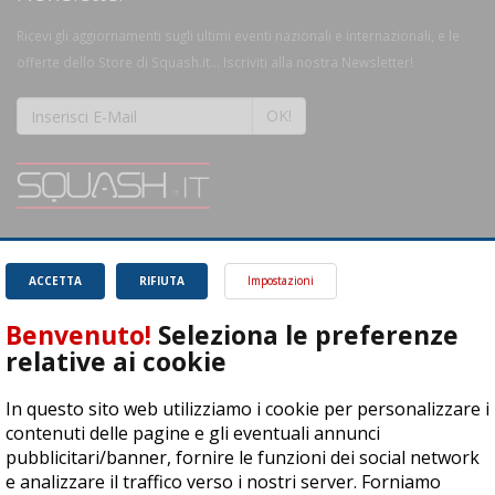
Ricevi gli aggiornamenti sugli ultimi eventi nazionali e internazionali, e le
offerte dello Store di Squash.it... Iscriviti alla nostra Newsletter!
OK!
SQUASH.it: Il punto di riferimento quotidiano per tutti gli amanti di questo
magnifico sport.
Leggi
ACCETTA
RIFIUTA
Impostazioni
Benvenuto!
Seleziona le preferenze
relative ai cookie
In questo sito web utilizziamo i cookie per personalizzare i
ASD Let's Sport - Via T. Olivelli 3, 25014 Castenedolo (BS) - P. Iva:
contenuti delle pagine e gli eventuali annunci
04278030988
pubblicitari/banner, fornire le funzioni dei social network
© Copyright 2015 | All Rights Reserved - Powered by
DynDevice
e analizzare il traffico verso i nostri server. Forniamo