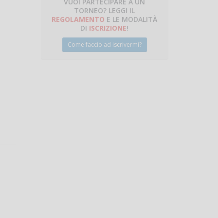
VUOI PARTECIPARE A UN
TORNEO? LEGGI IL
talano
REGOLAMENTO
E LE MODALITÀ
DI
ISCRIZIONE
!
Come faccio ad iscrivermi?