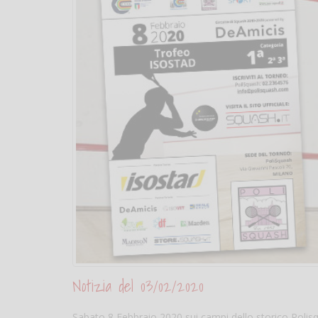
Notizia del 03/02/2020
Sabato 8 Febbraio 2020 sui campi dello storico Polisq