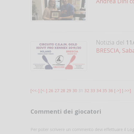
Andrea Dini c
Notizia del
11/
BRESCIA, Saba
[<<-]
[<-]
26
27
28
29
30
31
32
33
34
35
36
[->]
[->>]
Commenti dei giocatori
Per poter scrivere un commento devi effettuare il Lo