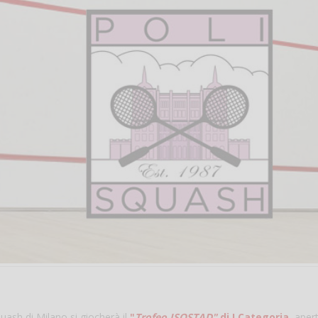
uash di Milano si giocherà il
"
Trofeo ISOSTAD"
di I Categoria
, aper