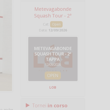
Metevagabonde
Circuito Na
Squash Tour - 2ª
Squadre - 
Tappa
Cat:
Open
Cat:
Squ
Data:
12/09/2026
Data:
19/0
METEVAGABONDE
CIRCU
SQUASH TOUR - 2ª
NAZION
TAPPA
SQUADRE - 
12/09/2026
19/09/
OPEN
SQUA
LOB
Centro Sporti
Tornei
in corso
to anche