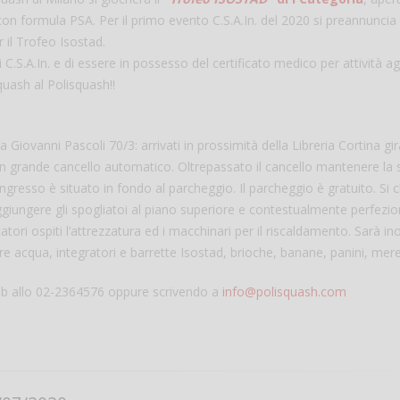
 con formula PSA. Per il primo evento C.S.A.In. del 2020 si preannuncia
r il Trofeo Isostad.
 C.S.A.In. e di essere in possesso del certificato medico per attività ag
quash al Polisquash!!
a Giovanni Pascoli 70/3: arrivati in prossimità della Libreria Cortina gi
n grande cancello automatico. Oltrepassato il cancello mantenere la s
ingresso è situato in fondo al parcheggio. Il parcheggio è gratuito. Si c
aggiungere gli spogliatoi al piano superiore e contestualmente perfezio
Salve,
atori ospiti l’attrezzatura ed i macchinari per il riscaldamento. Sarà ino
come fare per pren
re acqua, integratori e barrette Isostad, brioche, banane, panini, mer
il campo per giocare
un mio amico?
club allo 02-2364576 oppure scrivendo a
info@polisquash.com
Devo chiamare il nu
telefonico o si può f
online?
Grazie