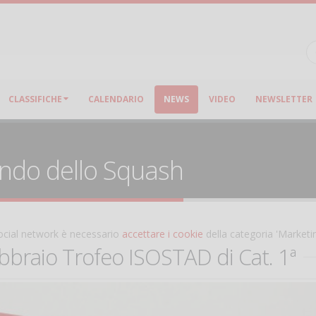
CLASSIFICHE
CALENDARIO
NEWS
VIDEO
NEWSLETTER
ondo dello Squash
 social network è necessario
accettare i cookie
della categoria 'Marketi
braio Trofeo ISOSTAD di Cat. 1ª