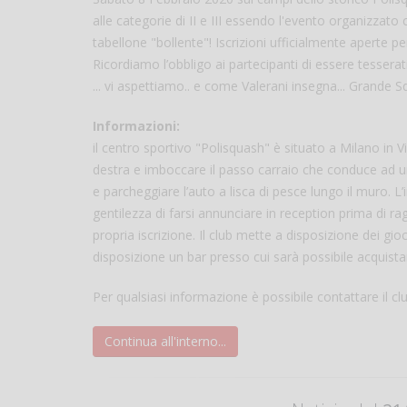
alle categorie di II e III essendo l'evento organizzato
tabellone "bollente"! Iscrizioni ufficialmente aperte pe
Ricordiamo l’obbligo ai partecipanti di essere tesserati
... vi aspettiamo.. e come Valerani insegna... Grande S
Informazioni:
il centro sportivo "Polisquash" è situato a Milano in Vi
destra e imboccare il passo carraio che conduce ad u
e parcheggiare l’auto a lisca di pesce lungo il muro. L’
gentilezza di farsi annunciare in reception prima di r
propria iscrizione. Il club mette a disposizione dei gioc
disposizione un bar presso cui sarà possibile acquista
Per qualsiasi informazione è possibile contattare il 
Continua all'interno...