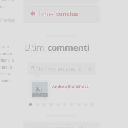
 un
Tornei
conclusi
onistica.
Ultimi
commenti
rare a
inistra
hiede la
nare la
Che figata pazzesca! :O
Ciao. Son
poco e v
ltre a
otare
giocare.
endine.
 con
puoi gio
Andrea Bianchetti
mero
Michele
are