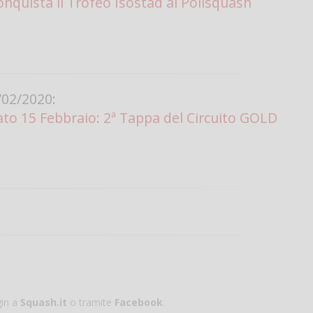
onquista il Trofeo Isostad al Polisquash
02/2020:
to 15 Febbraio: 2ª Tappa del Circuito GOLD
gin a
Squash.it
o tramite
Facebook
.