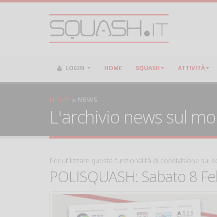
LOGIN
HOME
SQUASH
ATTIVITÀ
HOME
NEWS
L'archivio news sul m
Per utilizzare questa funzionalità di condivisione sui
POLISQUASH: Sabato 8 Feb