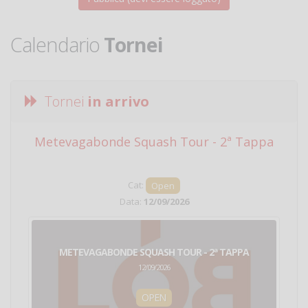
Calendario
Tornei
Tornei
in arrivo
Metevagabonde Squash Tour - 2ª Tappa
Ci
Cat:
Open
Data:
12/09/2026
METEVAGABONDE SQUASH TOUR - 2ª TAPPA
12/09/2026
OPEN