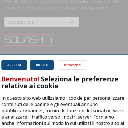
Ricevi gli aggiornamenti sugli ultimi eventi nazionali e internazionali, e le
offerte dello Store di Squash.it... Iscriviti alla nostra Newsletter!
OK!
SQUASH.it: Il punto di riferimento quotidiano per tutti gli amanti di questo
magnifico sport.
Leggi
ACCETTA
RIFIUTA
Impostazioni
Benvenuto!
Seleziona le preferenze
relative ai cookie
In questo sito web utilizziamo i cookie per personalizzare i
ASD Let's Sport - Via T. Olivelli 3, 25014 Castenedolo (BS) - P. Iva:
contenuti delle pagine e gli eventuali annunci
04278030988
pubblicitari/banner, fornire le funzioni dei social network
© Copyright 2015 | All Rights Reserved - Powered by
DynDevice
e analizzare il traffico verso i nostri server. Forniamo
anche informazioni sul modo in cui utilizzi il nostro sito ai
Privacy Policy
Cookie Policy
Accessibilità
Sitemap