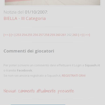
Notizia del
01/10/2007:
BIELLA - III Categoria
[<<-]
[<-]
253
254
255
256
257
258
259
260
261
262
263
[->]
[->>]
Commenti dei giocatori
Per poter scrivere un commento devi effettuare il Login a
Squash.it
o tramite
Facebook
.
Se non sei ancora registrato a Squash.it,
REGISTRATI ORA!
Nessun commento attualmente presente