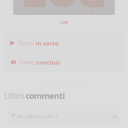
LOB
Tornei
in corso
Tornei
conclusi
Ultimi
commenti
Ciao. Sono a Treviglio da poco e vorrei tornare a
giocare. Se sei in zona e puoi giocare fammi sapere.