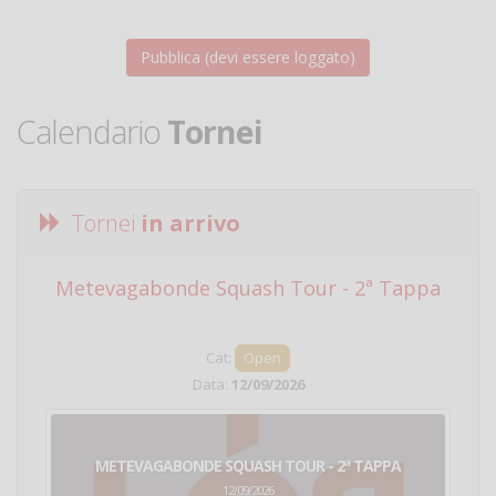
Calendario
Tornei
Tornei
in arrivo
Metevagabonde Squash Tour - 2ª Tappa
Ci
Cat:
Open
Data:
12/09/2026
METEVAGABONDE SQUASH TOUR - 2ª TAPPA
12/09/2026