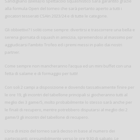
Sandigliano (Biella) lo spettacolo squashistico sarà garantito grazie
alla formula Open del torneo che sarà pertanto aperto a tutti i
giocatori tesserati CSAIn 2023/24 e di tutte le categorie.
Gli obbiettivi? I soliti come sempre: divertirsi e trascorrere una bella e
serena giornata di squash in amicizia, spremendosi al massimo per
aggiudicarsi l’ambito Trofeo ed i premi messi in palio dai nostri
partner.
Come sempre non mancheranno l’acqua ed un mini buffet con una
fetta di salame e di formaggio per tutti!
Con soli 2 campi a disposizione e dovendo tassativamente finire per
le ore 19, gli incontri del tabellone principali si giocheranno tutti al
meglio dei 3 game/5, molto probabilmente lo stesso sarà anche per
le finali di recupero, mentre potrebbero disputarsi al meglio dei 2
game/3 gli incontri del tabellone di recupero.
L’ora di inizio del torneo sarà deciso in base al numero dei
partecipanti, presumibilmente verso le ore 9:30 di sabato. Le