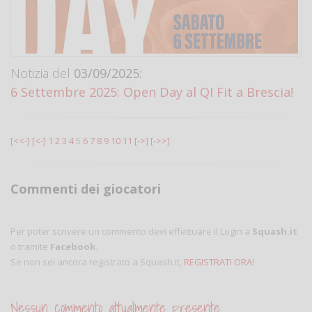
Notizia del
03/09/2025:
6 Settembre 2025: Open Day al QI Fit a Brescia!
[<<-]
[<-]
1
2
3
4
5
6
7
8
9
10
11
[->]
[->>]
Commenti dei giocatori
Per poter scrivere un commento devi effettuare il Login a
Squash.it
o tramite
Facebook
.
Se non sei ancora registrato a Squash.it,
REGISTRATI ORA!
Nessun commento attualmente presente