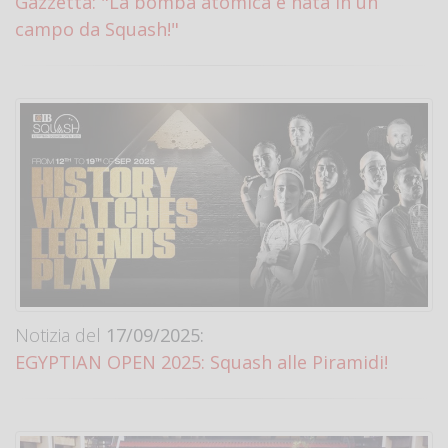
Gazzetta: "La bomba atomica è nata in un
campo da Squash!"
Notizia del
17/09/2025:
EGYPTIAN OPEN 2025: Squash alle Piramidi!