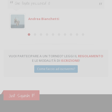
Ciao. Sono a Treviglio da poco e vorrei tornare a
giocare. Se sei in zona e puoi giocare fammi sapere.
Michele
Michele Miglionico
VUOI PARTECIPARE A UN TORNEO? LEGGI IL
REGOLAMENTO
E LE MODALITÀ DI
ISCRIZIONE
!
Come faccio ad iscrivermi?
Just Squash It!