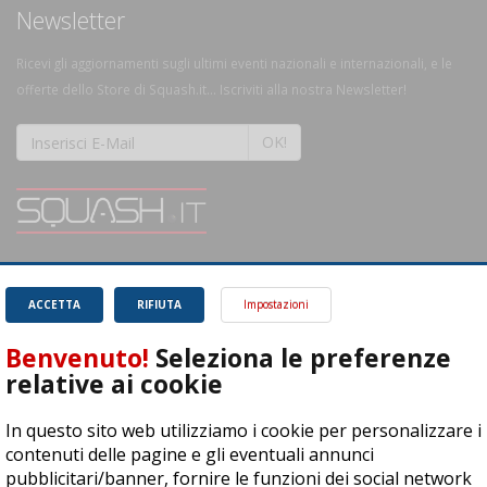
Newsletter
Ricevi gli aggiornamenti sugli ultimi eventi nazionali e internazionali, e le
offerte dello Store di Squash.it... Iscriviti alla nostra Newsletter!
OK!
SQUASH.it: Il punto di riferimento quotidiano per tutti gli amanti di questo
magnifico sport.
Leggi
ACCETTA
RIFIUTA
Impostazioni
Benvenuto!
Seleziona le preferenze
relative ai cookie
In questo sito web utilizziamo i cookie per personalizzare i
ASD Let's Sport - Via T. Olivelli 3, 25014 Castenedolo (BS) - P. Iva:
contenuti delle pagine e gli eventuali annunci
04278030988
pubblicitari/banner, fornire le funzioni dei social network
© Copyright 2015 | All Rights Reserved - Powered by
DynDevice