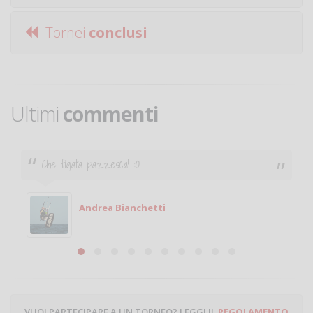
Tornei
conclusi
Ultimi
commenti
Ciao. Sono a Treviglio da poco e vorrei tornare a
giocare. Se sei in zona e puoi giocare fammi sapere.
Michele
Michele Miglionico
VUOI PARTECIPARE A UN TORNEO? LEGGI IL
REGOLAMENTO