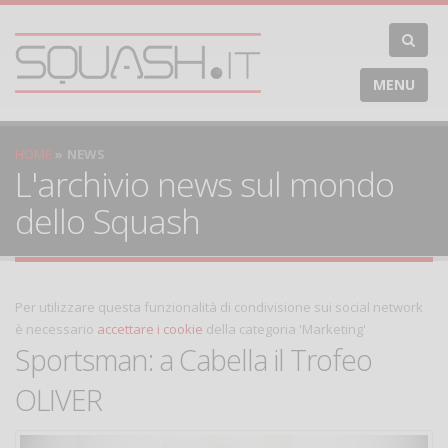
MENU
HOME
NEWS
L'archivio news sul mondo
dello Squash
Per utilizzare questa funzionalità di condivisione sui social network
è necessario
accettare i cookie
della categoria 'Marketing'
Sportsman: a Cabella il Trofeo
OLIVER