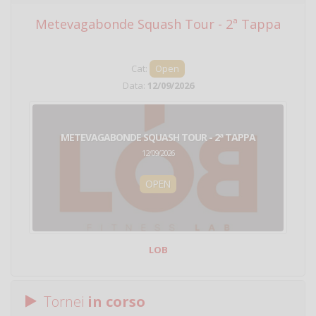
Metevagabonde Squash Tour - 2ª Tappa
Ci
Cat:
Open
Data:
12/09/2026
METEVAGABONDE SQUASH TOUR - 2ª TAPPA
12/09/2026
OPEN
LOB
Tornei
in corso