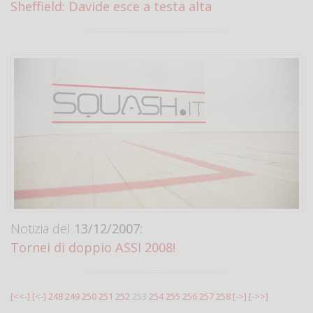
Sheffield: Davide esce a testa alta
Notizia del
13/12/2007:
Tornei di doppio ASSI 2008!
[<<-]
[<-]
248
249
250
251
252
253
254
255
256
257
258
[->]
[->>]