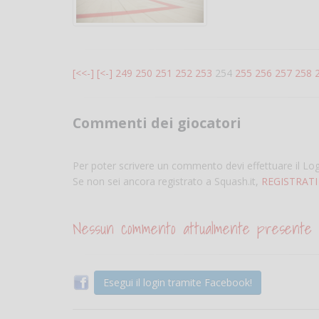
[<<-]
[<-]
249
250
251
252
253
254
255
256
257
258
Commenti dei giocatori
Per poter scrivere un commento devi effettuare il Lo
Se non sei ancora registrato a Squash.it,
REGISTRATI
Nessun commento attualmente presente
Esegui il login tramite Facebook!