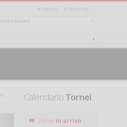
Registrati
Squash Map
Calendario
Tornei
ng'
Tornei
in arrivo