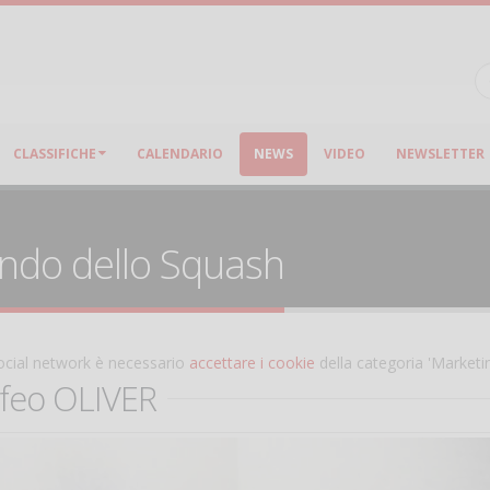
CLASSIFICHE
CALENDARIO
NEWS
VIDEO
NEWSLETTER
ondo dello Squash
 social network è necessario
accettare i cookie
della categoria 'Marketi
ofeo OLIVER