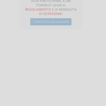
VUOI PARTECIPARE A UN
TORNEO? LEGGI IL
talano
REGOLAMENTO
E LE MODALITÀ
DI
ISCRIZIONE
!
Come faccio ad iscrivermi?