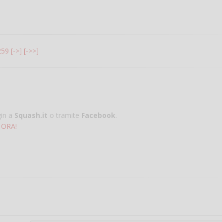
259
[->]
[->>]
gin a
Squash.it
o tramite
Facebook
.
 ORA!