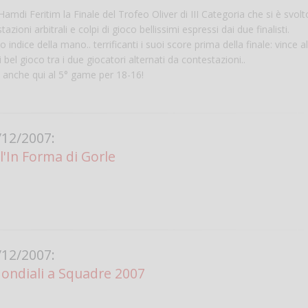
mdi Feritim la Finale del Trofeo Oliver di III Categoria che si è svolt
i arbitrali e colpi di gioco bellissimi espressi dai due finalisti.
o indice della mano.. terrificanti i suoi score prima della finale: vince a
 gioco tra i due giocatori alternati da contestazioni..
o anche qui al 5° game per 18-16!
12/2007:
l'In Forma di Gorle
Salve,
come fare per pren
il campo per giocare
un mio amico?
Devo chiamare il nu
telefonico o si può f
12/2007:
online?
ondiali a Squadre 2007
Grazie