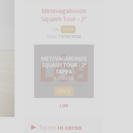
Metevagabonde
Circuito Na
Squash Tour - 2ª
Squadre - 
Tappa
Cat:
Open
Cat:
Squ
Data:
12/09/2026
Data:
19/0
METEVAGABONDE
CIRCU
SQUASH TOUR - 2ª
NAZION
TAPPA
SQUADRE - 
12/09/2026
19/09/
OPEN
SQUA
LOB
Centro Sporti
Tornei
in corso