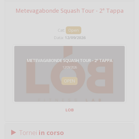
Metevagabonde Squash Tour - 2ª Tappa
Ci
Cat:
Open
Data:
12/09/2026
METEVAGABONDE SQUASH TOUR - 2ª TAPPA
12/09/2026
OPEN
LOB
Tornei
in corso