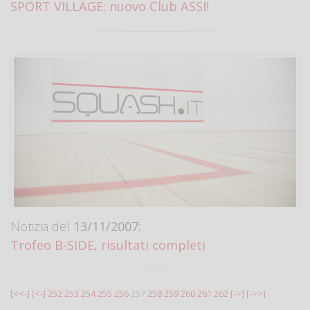
SPORT VILLAGE: nuovo Club ASSI!
Notizia del
13/11/2007:
Trofeo B-SIDE, risultati completi
[<<-]
[<-]
252
253
254
255
256
257
258
259
260
261
262
[->]
[->>]