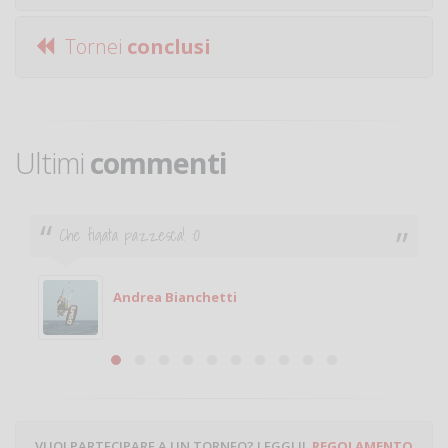
Tornei
conclusi
Ultimi
commenti
Ciao. Sono a Treviglio da poco e vorrei tornare a
giocare. Se sei in zona e puoi giocare fammi sapere.
Michele
Michele Miglionico
VUOI PARTECIPARE A UN TORNEO? LEGGI IL
REGOLAMENTO