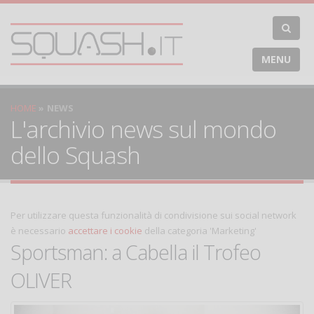
MENU
HOME
NEWS
L'archivio news sul mondo
dello Squash
Per utilizzare questa funzionalità di condivisione sui social network
è necessario
accettare i cookie
della categoria 'Marketing'
Sportsman: a Cabella il Trofeo
OLIVER