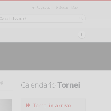
Registrati
Squash Map
Calendario
Tornei
ng'
Tornei
in arrivo