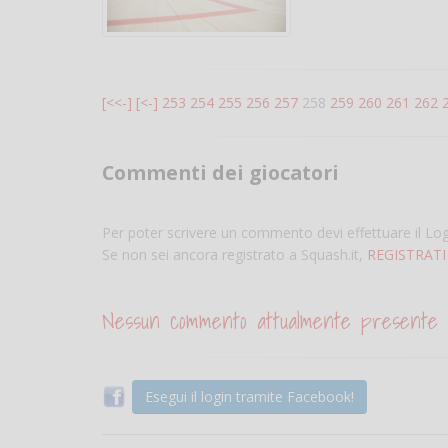
[<<-]
[<-]
253
254
255
256
257
258
259
260
261
262
Commenti dei giocatori
Per poter scrivere un commento devi effettuare il Lo
Se non sei ancora registrato a Squash.it,
REGISTRATI
Nessun commento attualmente presente
Esegui il login tramite Facebook!