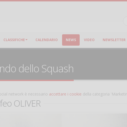
CLASSIFICHE
CALENDARIO
NEWS
VIDEO
NEWSLETTER
ondo dello Squash
 social network è necessario
accettare i cookie
della categoria 'Marketi
ofeo OLIVER