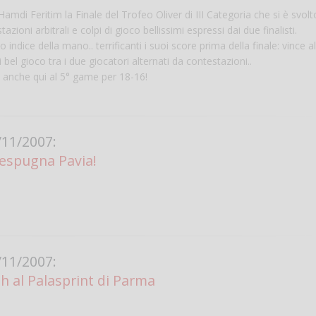
mdi Feritim la Finale del Trofeo Oliver di III Categoria che si è svolt
i arbitrali e colpi di gioco bellissimi espressi dai due finalisti.
o indice della mano.. terrificanti i suoi score prima della finale: vince a
 gioco tra i due giocatori alternati da contestazioni..
o anche qui al 5° game per 18-16!
11/2007:
o espugna Pavia!
Salve,
come fare per pren
il campo per giocare
un mio amico?
Devo chiamare il nu
telefonico o si può f
11/2007:
online?
 al Palasprint di Parma
Grazie