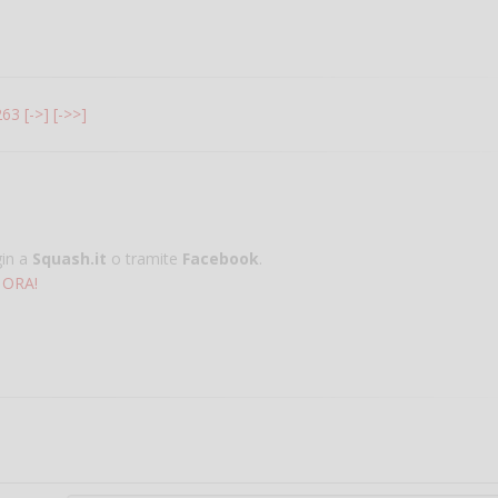
263
[->]
[->>]
gin a
Squash.it
o tramite
Facebook
.
 ORA!