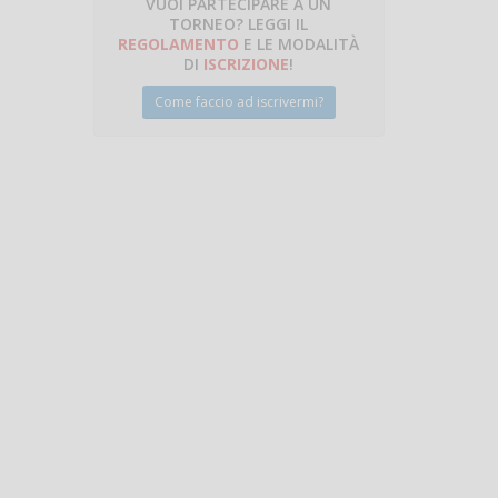
VUOI PARTECIPARE A UN
TORNEO? LEGGI IL
talano
REGOLAMENTO
E LE MODALITÀ
DI
ISCRIZIONE
!
Come faccio ad iscrivermi?