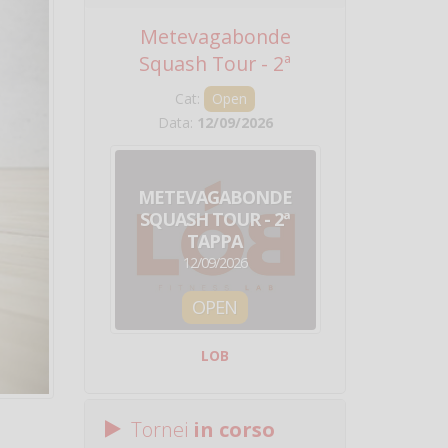
Metevagabonde
Circuito Na
Squash Tour - 2ª
Squadre - 
Tappa
Cat:
Open
Cat:
Squ
Data:
12/09/2026
Data:
19/0
METEVAGABONDE
CIRCU
SQUASH TOUR - 2ª
NAZION
TAPPA
SQUADRE - 
12/09/2026
19/09/
OPEN
SQUA
LOB
Centro Sporti
Tornei
in corso