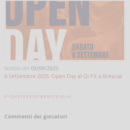
Notizia del
03/09/2025:
6 Settembre 2025: Open Day al QI Fit a Brescia!
[<<-]
[<-]
1
2
3
4
5
6
7
8
9
10
11
[->]
[->>]
Commenti dei giocatori