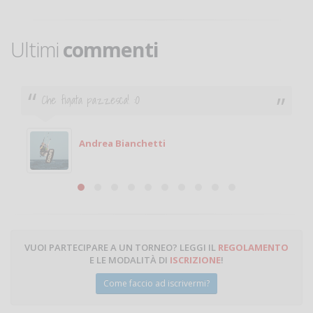
Ultimi
commenti
Ciao. Sono a Treviglio da poco e vorrei tornare a
giocare. Se sei in zona e puoi giocare fammi sapere.
Michele
Michele Miglionico
VUOI PARTECIPARE A UN TORNEO? LEGGI IL
REGOLAMENTO
E LE MODALITÀ DI
ISCRIZIONE
!
Come faccio ad iscrivermi?