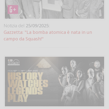
Notizia del
25/09/2025:
Gazzetta: "La bomba atomica è nata in un
campo da Squash!"