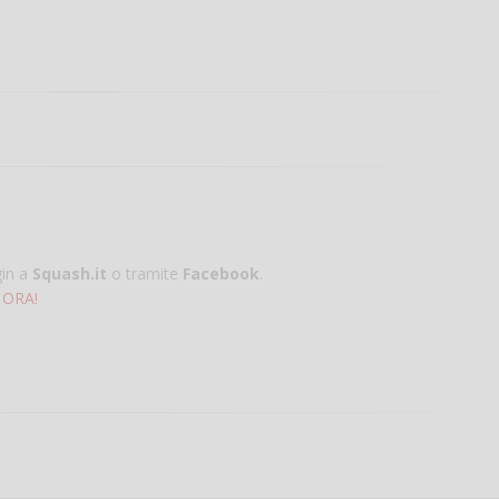
gin a
Squash.it
o tramite
Facebook
.
 ORA!