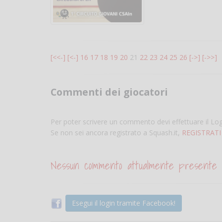
[<<-]
[<-]
16
17
18
19
20
21
22
23
24
25
26
[->]
[->>]
Commenti dei giocatori
Per poter scrivere un commento devi effettuare il Lo
Se non sei ancora registrato a Squash.it,
REGISTRATI
Nessun commento attualmente presente
Esegui il login tramite Facebook!