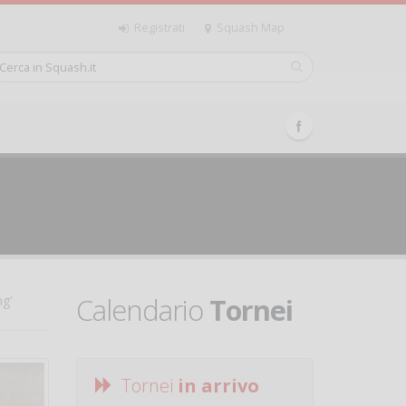
Registrati
Squash Map
Calendario
Tornei
ng'
Tornei
in arrivo