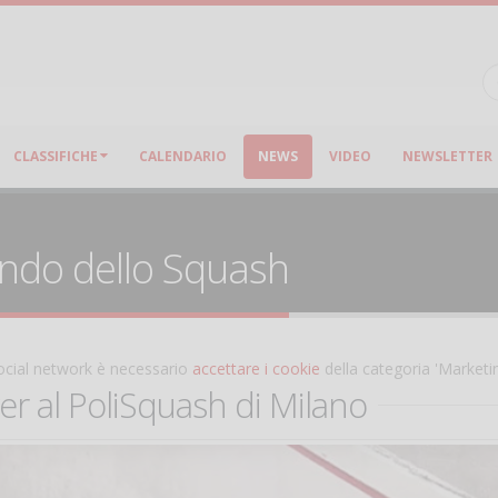
CLASSIFICHE
CALENDARIO
NEWS
VIDEO
NEWSLETTER
ondo dello Squash
 social network è necessario
accettare i cookie
della categoria 'Marketi
 al PoliSquash di Milano