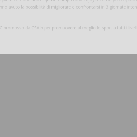
nno avuto la possibilità di migliorare e confrontarsi in 3 giornate inten
SC promosso da CSAIn per promuovere al meglio lo sport a tutti i livelli
Salve,
come fare per pren
il campo per giocare
un mio amico?
Devo chiamare il nu
telefonico o si può f
online?
Grazie