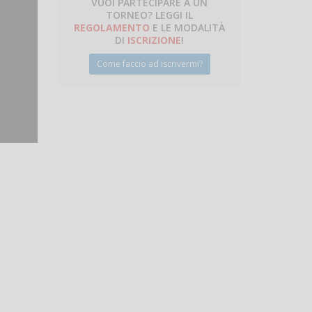
VUOI PARTECIPARE A UN
TORNEO? LEGGI IL
talano
REGOLAMENTO
E LE MODALITÀ
DI
ISCRIZIONE
!
Come faccio ad iscrivermi?