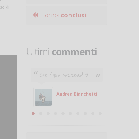
se di
Tornei
conclusi
.
Ultimi
commenti
Che figata pazzesca! :O
Ciao. Son
poco e v
otare
giocare.
 con
puoi gio
Andrea Bianchetti
mero
Michele
are