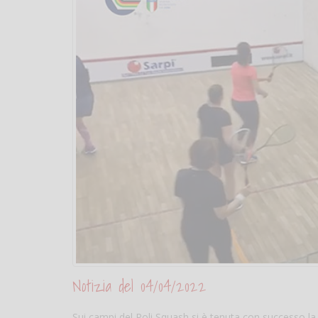
Notizia del 04/04/2022
Sui campi del Poli Squash si è tenuta con successo l