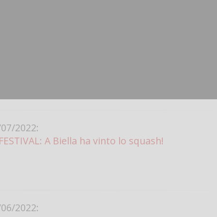
Vanessa Ca
07/2022:
STIVAL: A Biella ha vinto lo squash!
06/2022: