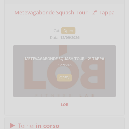
Metevagabonde Squash Tour - 2ª Tappa
Ci
Cat:
Open
Data:
12/09/2026
METEVAGABONDE SQUASH TOUR - 2ª TAPPA
12/09/2026
OPEN
LOB
Tornei
in corso