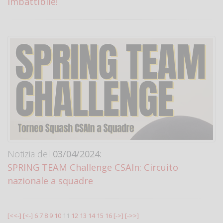
imbattibile!
Notizia del
03/04/2024:
SPRING TEAM Challenge CSAIn: Circuito
nazionale a squadre
[<<-]
[<-]
6
7
8
9
10
11
12
13
14
15
16
[->]
[->>]