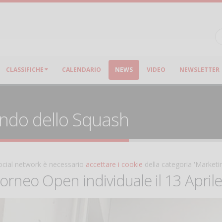
CLASSIFICHE
CALENDARIO
NEWS
VIDEO
NEWSLETTER
ondo dello Squash
 social network è necessario
accettare i cookie
della categoria 'Marketi
eo Open individuale il 13 Aprile