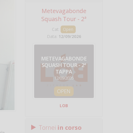
Metevagabonde
Circuito Na
Squash Tour - 2ª
Squadre - 
Tappa
Cat:
Open
Cat:
Squ
Data:
12/09/2026
Data:
19/0
METEVAGABONDE
CIRCU
SQUASH TOUR - 2ª
NAZION
TAPPA
SQUADRE - 
12/09/2026
19/09/
OPEN
SQUA
LOB
Centro Sporti
Tornei
in corso
ale