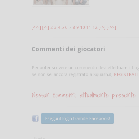
[<<-]
[<-]
2
3
4
5
6
7
8
9
10
11
12
[->]
[->>]
Commenti dei giocatori
Per poter scrivere un commento devi effettuare il Lo
Se non sei ancora registrato a Squash.it,
REGISTRATI
Nessun commento attualmente presente
Esegui il login tramite Facebook!
Utente: