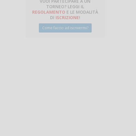
VUOI PARTECIPARE A UN
TORNEO? LEGGI IL
talano
REGOLAMENTO
E LE MODALITÀ
DI
ISCRIZIONE
!
Come faccio ad iscrivermi?