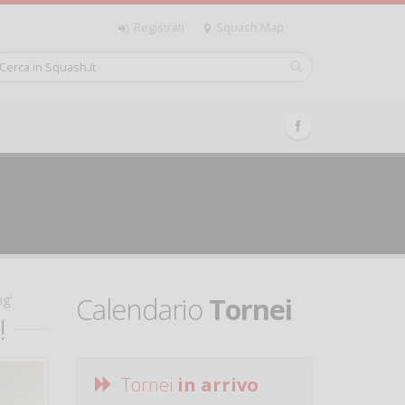
Registrati
Squash Map
Calendario
Tornei
ng'
!
Tornei
in arrivo