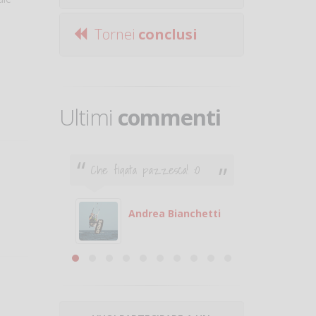
Tornei
conclusi
Ultimi
commenti
Che figata pazzesca! :O
Ciao. Son
poco e v
otare
giocare.
 con
puoi gio
Andrea Bianchetti
mero
Michele
are