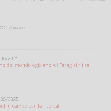
57001 Whatsapp
06/2025:
Salve,
ne del mondo egiziano Ali Farag si ritira!
come fare per pren
il campo per giocare
un mio amico?
Devo chiamare il nu
telefonico o si può f
online?
05/2025:
Grazie
di in campo con la ricerca!