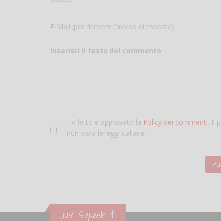
E-Mail (per ricevere l'avviso di risposta)
Inserisci il testo del commento
Ho letto e approvato la
Policy dei commenti
. Il
non viola le leggi italiane.
Just Squash It!