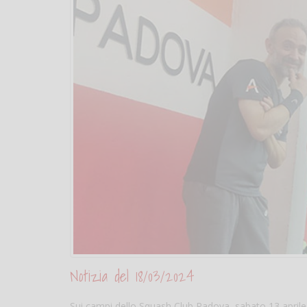
Notizia del 18/03/2024
Sui campi dello Squash Club Padova, sabato 13 aprile 