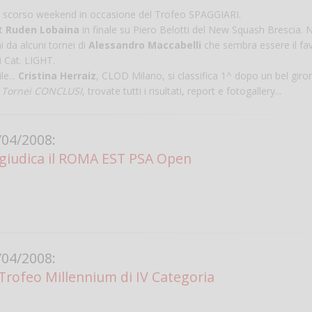
ti lo scorso weekend in occasione del Trofeo SPAGGIARI.
nt
Ruden Lobaina
in finale su Piero Belotti del New Squash Brescia. 
 da alcuni tornei di
Alessandro Maccabelli
che sembra essere il fav
di Cat. LIGHT.
e...
Cristina Herraiz
, CLOD Milano, si classifica 1^ dopo un bel giro
,
Tornei CONCLUSI
, trovate tutti i risultati, report e fotogallery...
04/2008:
ggiudica il ROMA EST PSA Open
Salve,
come fare per pren
il campo per giocare
un mio amico?
Devo chiamare il nu
telefonico o si può f
04/2008:
online?
l Trofeo Millennium di IV Categoria
Grazie