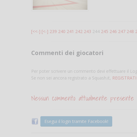
[<<-]
[<-]
239
240
241
242
243
244
245
246
247
248
Commenti dei giocatori
Per poter scrivere un commento devi effettuare il Lo
Se non sei ancora registrato a Squash.it,
REGISTRATI
Nessun commento attualmente presente
Esegui il login tramite Facebook!