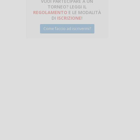
VUOI PARTECIPARE A UN
TORNEO? LEGGI IL
talano
REGOLAMENTO
E LE MODALITÀ
DI
ISCRIZIONE
!
Come faccio ad iscrivermi?