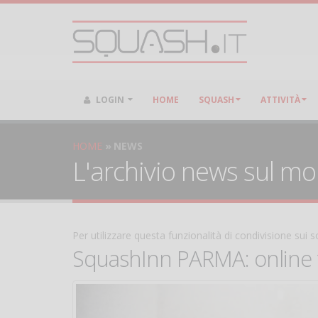
LOGIN
HOME
SQUASH
ATTIVITÀ
HOME
NEWS
L'archivio news sul m
Per utilizzare questa funzionalità di condivisione sui
SquashInn PARMA: online tut