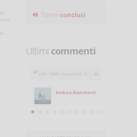
Nel
Tornei
conclusi
orito
ne
Ultimi
commenti
Che figata pazzesca! :O
Ciao. Son
poco e v
otare
giocare.
 con
puoi gio
Andrea Bianchetti
mero
Michele
are