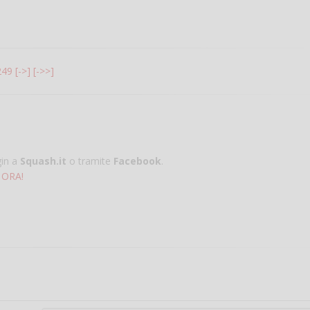
249
[->]
[->>]
gin a
Squash.it
o tramite
Facebook
.
 ORA!