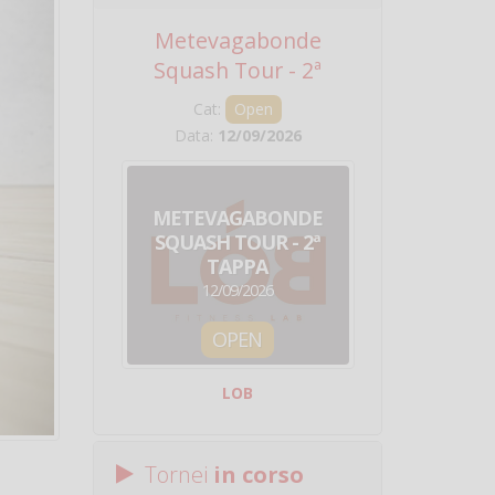
Metevagabonde
Circuito Na
Squash Tour - 2ª
Squadre - 
Tappa
Cat:
Open
Cat:
Squ
Data:
12/09/2026
Data:
19/0
METEVAGABONDE
CIRCU
SQUASH TOUR - 2ª
NAZION
TAPPA
SQUADRE - 
12/09/2026
19/09/
OPEN
SQUA
LOB
Centro Sporti
Tornei
in corso