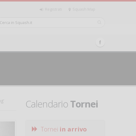
Registrati
Squash Map
Calendario
Tornei
ng'
Tornei
in arrivo