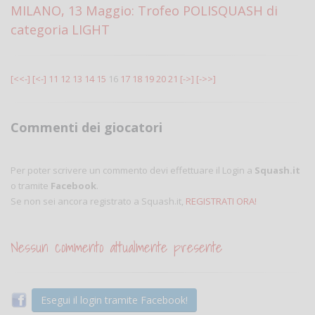
MILANO, 13 Maggio: Trofeo POLISQUASH di
categoria LIGHT
[<<-]
[<-]
11
12
13
14
15
16
17
18
19
20
21
[->]
[->>]
Commenti dei giocatori
Per poter scrivere un commento devi effettuare il Login a
Squash.it
o tramite
Facebook
.
Se non sei ancora registrato a Squash.it,
REGISTRATI ORA!
Nessun commento attualmente presente
Esegui il login tramite Facebook!