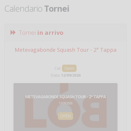
Calendario
Tornei
Tornei
in arrivo
Metevagabonde Squash Tour - 2ª Tappa
Ci
Cat:
Open
Data:
12/09/2026
METEVAGABONDE SQUASH TOUR - 2ª TAPPA
12/09/2026
OPEN