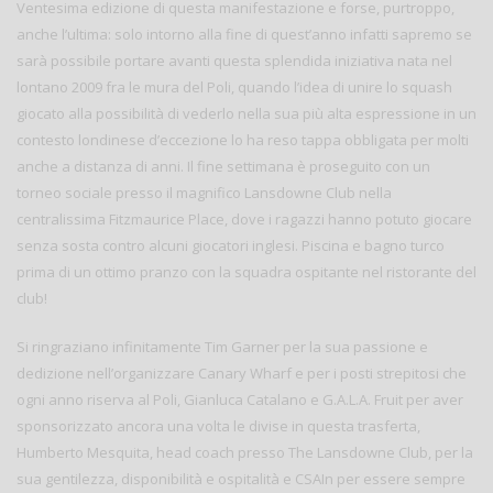
Ventesima edizione di questa manifestazione e forse, purtroppo,
anche l’ultima: solo intorno alla fine di quest’anno infatti sapremo se
sarà possibile portare avanti questa splendida iniziativa nata nel
lontano 2009 fra le mura del Poli, quando l’idea di unire lo squash
giocato alla possibilità di vederlo nella sua più alta espressione in un
contesto londinese d’eccezione lo ha reso tappa obbligata per molti
anche a distanza di anni. Il fine settimana è proseguito con un
torneo sociale presso il magnifico Lansdowne Club nella
centralissima Fitzmaurice Place, dove i ragazzi hanno potuto giocare
senza sosta contro alcuni giocatori inglesi. Piscina e bagno turco
prima di un ottimo pranzo con la squadra ospitante nel ristorante del
club!
Si ringraziano infinitamente Tim Garner per la sua passione e
dedizione nell’organizzare Canary Wharf e per i posti strepitosi che
ogni anno riserva al Poli, Gianluca Catalano e G.A.L.A. Fruit per aver
sponsorizzato ancora una volta le divise in questa trasferta,
Humberto Mesquita, head coach presso The Lansdowne Club, per la
sua gentilezza, disponibilità e ospitalità e CSAIn per essere sempre