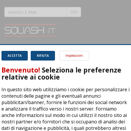
OK!
SQUASH.it: Il punto di riferimento quotidiano per tutti gli amanti di questo
magnifico sport.
Leggi
ACCETTA
RIFIUTA
Impostazioni
Benvenuto!
Seleziona le preferenze
relative ai cookie
In questo sito web utilizziamo i cookie per personalizzare i
ASD Let's Sport - Via T. Olivelli 3, 25014 Castenedolo (BS) - P. Iva:
contenuti delle pagine e gli eventuali annunci
04278030988
pubblicitari/banner, fornire le funzioni dei social network
© Copyright 2015 | All Rights Reserved - Powered by
DynDevice
e analizzare il traffico verso i nostri server. Forniamo
anche informazioni sul modo in cui utilizzi il nostro sito ai
Privacy Policy
Cookie Policy
Accessibilità
Sitemap
nostri partner e/o fornitori che si occupano di analisi dei
dati di navigazione e pubblicità, i quali potrebbero altresì