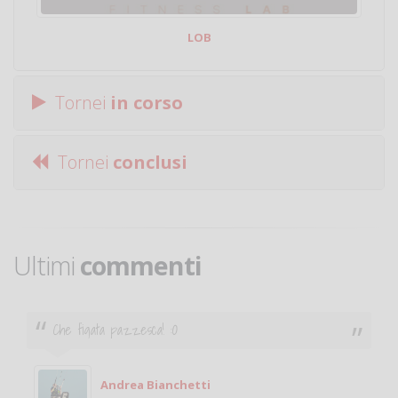
LOB
Tornei
in corso
Tornei
conclusi
Ultimi
commenti
Ciao. Sono a Treviglio da poco e vorrei tornare a
giocare. Se sei in zona e puoi giocare fammi sapere.
Michele