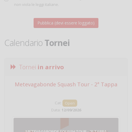
non viola le leggi italiane.
Calendario
Tornei
Tornei
in arrivo
Metevagabonde Squash Tour - 2ª Tappa
Ci
Cat:
Open
Data:
12/09/2026
METEVAGABONDE SQUASH TOUR - 2ª TAPPA