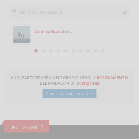
Ciao. Sono a Treviglio da poco e vorrei tornare a
giocare. Se sei in zona e puoi giocare fammi sapere.
Michele
Michele Miglionico
VUOI PARTECIPARE A UN TORNEO? LEGGI IL
REGOLAMENTO
E LE MODALITÀ DI
ISCRIZIONE
!
Come faccio ad iscrivermi?
Just Squash It!