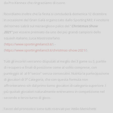
da Pro Kennex che ringraziamo di cuore.
Ricordiamo inoltre che la festa si concluderà domenica 12 dicembre
in occasione del Gran Galà organizzato dallo Sporting MI3; il vincitore
del torneo salirà sul meraviglioso palco del “
Christmas Show
2021”
per essere premiato da uno dei più grandi campioni dello
squash italiano, Luca Mastrostefano
(
https://www.sportingmilano3.it/
) –
(
https://www.sportingmilano3.it/christmas-show-2021/
)
Tutti gli incontri verranno disputati al meglio dei 3 game su 5, partite
di recupero e finali di posizione come al solito comprese, con
punteggio al al 9 “secco” senza consecutivi. Nutrita la partecipazione
a
di giocatori di 3
Categoria, che con questa formula non
affronteranno sin dal primo turno giocatori di categoria superiore. I
più quotati giocatori naturalmente entreranno in competizione nel
secondo e terzo turno di gioco.
Favori del pronostico sono tutti riservati per Attilio Menichetti