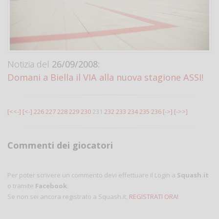
Notizia del
26/09/2008:
Domani a Biella il VIA alla nuova stagione ASSI!
[<<-]
[<-]
226
227
228
229
230
231
232
233
234
235
236
[->]
[->>]
Commenti dei giocatori
Per poter scrivere un commento devi effettuare il Login a
Squash.it
o tramite
Facebook
.
Se non sei ancora registrato a Squash.it,
REGISTRATI ORA!