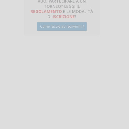
VUOI PARTECIPARE A UN
TORNEO? LEGGI IL
talano
REGOLAMENTO
E LE MODALITÀ
DI
ISCRIZIONE
!
Come faccio ad iscrivermi?