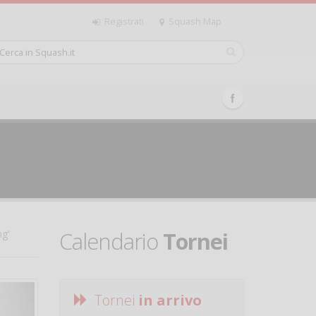
Registrati
Squash Map
Calendario
Tornei
ng'
Tornei
in arrivo