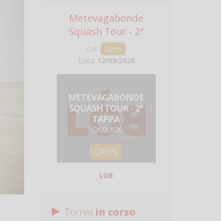
Metevagabonde
Circuito Na
Squash Tour - 2ª
Squadre - 
Tappa
Cat:
Open
Cat:
Squ
Data:
12/09/2026
Data:
19/0
METEVAGABONDE
CIRCU
SQUASH TOUR - 2ª
NAZION
TAPPA
SQUADRE - 
12/09/2026
19/09/
OPEN
SQUA
LOB
Centro Sporti
Tornei
in corso