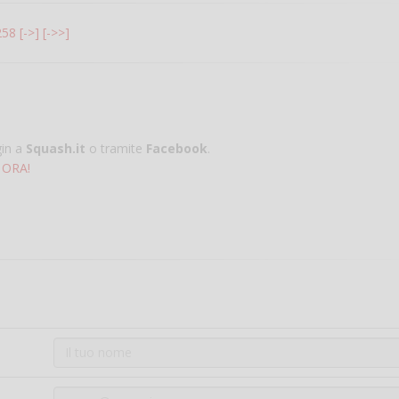
258
[->]
[->>]
gin a
Squash.it
o tramite
Facebook
.
 ORA!