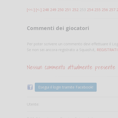
[<<-]
[<-]
248
249
250
251
252
253
254
255
256
257
Commenti dei giocatori
Per poter scrivere un commento devi effettuare il Lo
Se non sei ancora registrato a Squash.it,
REGISTRATI
Nessun commento attualmente presente
Esegui il login tramite Facebook!
Utente: