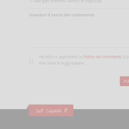
E-Mail (per ricevere l'avviso di risposta)
Inserisci il testo del commento
Ho letto e approvato la
Policy dei commenti
. Il
non viola le leggi italiane.
Just Squash It!