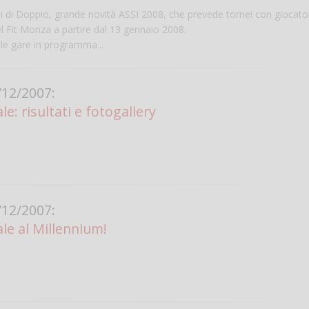
 di Doppio, grande novità ASSI 2008, che prevede tornei con giocator
el Fit Monza a partire dal 13 gennaio 2008.
lle gare in programma...
12/2007:
le: risultati e fotogallery
Salve,
come fare per pren
il campo per giocare
12/2007:
un mio amico?
ale al Millennium!
Devo chiamare il nu
telefonico o si può f
online?
Grazie