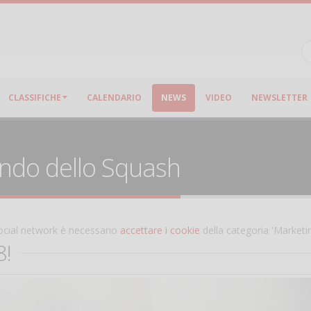
CLASSIFICHE
CALENDARIO
NEWS
VIDEO
NEWSLETTER
ondo dello Squash
 social network è necessario
accettare i cookie
della categoria 'Marketi
8!