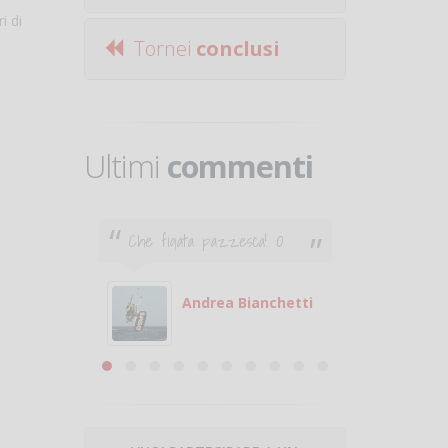
i di
Tornei
conclusi
Ultimi
commenti
Che figata pazzesca! :O
Ciao. Son
poco e v
otare
giocare.
 con
puoi gio
Andrea Bianchetti
mero
Michele
are