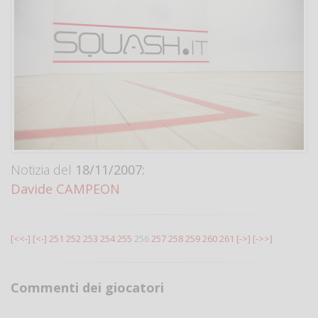
Notizia del
18/11/2007:
Davide CAMPEON
[<<-]
[<-]
251
252
253
254
255
256
257
258
259
260
261
[->]
[->>]
Commenti dei giocatori