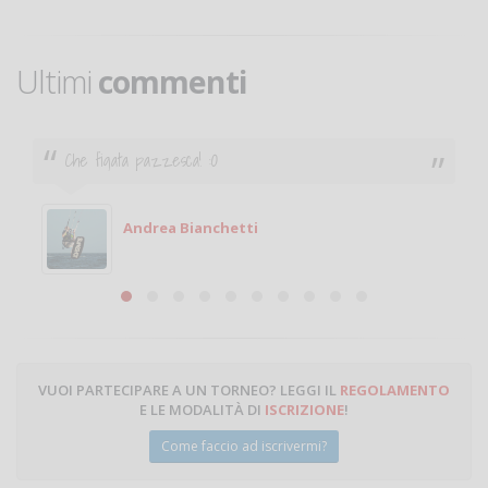
Ultimi
commenti
Ciao. Sono a Treviglio da poco e vorrei tornare a
giocare. Se sei in zona e puoi giocare fammi sapere.
Michele
Michele Miglionico
VUOI PARTECIPARE A UN TORNEO? LEGGI IL
REGOLAMENTO
E LE MODALITÀ DI
ISCRIZIONE
!
Come faccio ad iscrivermi?