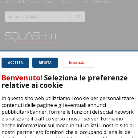
offerte dello Store di Squash.it... Iscriviti alla nostra Newsletter!
OK!
SQUASH.it: Il punto di riferimento quotidiano per tutti gli amanti di questo
magnifico sport.
Leggi
ACCETTA
RIFIUTA
Impostazioni
Benvenuto!
Seleziona le preferenze
relative ai cookie
In questo sito web utilizziamo i cookie per personalizzare i
ASD Let's Sport - Via T. Olivelli 3, 25014 Castenedolo (BS) - P. Iva:
contenuti delle pagine e gli eventuali annunci
04278030988
pubblicitari/banner, fornire le funzioni dei social network
© Copyright 2015 | All Rights Reserved - Powered by
DynDevice
e analizzare il traffico verso i nostri server. Forniamo
anche informazioni sul modo in cui utilizzi il nostro sito ai
Privacy Policy
Cookie Policy
Accessibilità
Sitemap
nostri partner e/o fornitori che si occupano di analisi dei