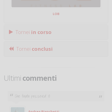
LOB
Tornei
in corso
Tornei
conclusi
Ultimi
commenti
Ciao. Sono a Treviglio da poco e vorrei tornare a
giocare. Se sei in zona e puoi giocare fammi sapere.
Michele