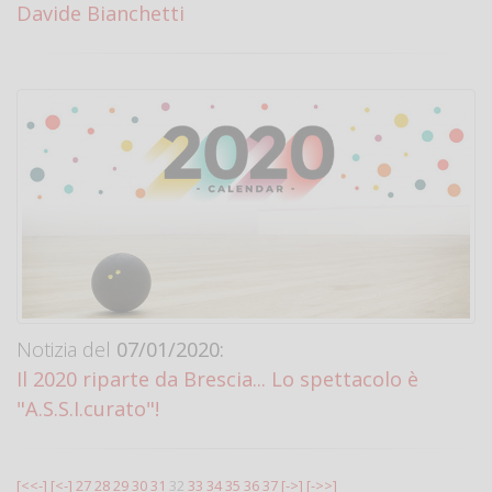
Davide Bianchetti
Notizia del
07/01/2020:
Il 2020 riparte da Brescia... Lo spettacolo è
"A.S.S.I.curato"!
[<<-]
[<-]
27
28
29
30
31
32
33
34
35
36
37
[->]
[->>]