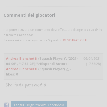
Commenti dei giocatori
Per poter scrivere un commento devi effettuare il Login a
Squash.it
o tramite
Facebook
.
Se non sei ancora registrato a Squash.it,
REGISTRATI ORA!
Andrea Bianchetti
(Squash Player)', '2021-
06/04/2021
04-06' , '17:53:28');">Rispondi Autore:
(17:53:28)
Andrea Bianchetti
(Squash Player)
-
likes:
0
Che figata pazzesca! :O
Esegui il login tramite Facebook!