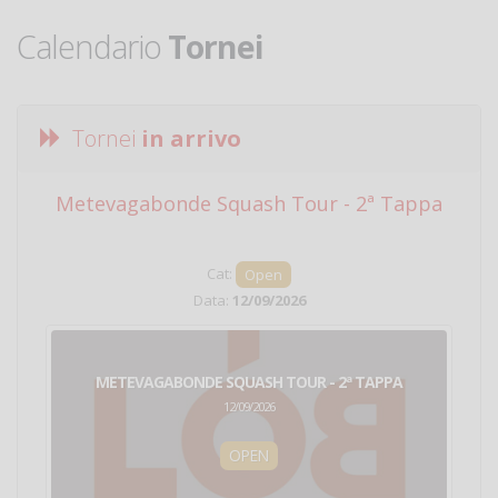
Calendario
Tornei
Tornei
in arrivo
Metevagabonde Squash Tour - 2ª Tappa
Ci
Cat:
Open
Data:
12/09/2026
METEVAGABONDE SQUASH TOUR - 2ª TAPPA
12/09/2026
OPEN