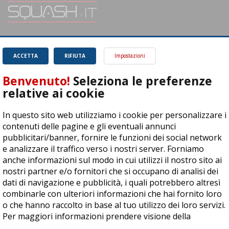
SQUASH.it: Il punto di riferimento quotidiano per tutti gli amanti di questo
magnifico sport.
Leggi
ACCETTA
RIFIUTA
Impostazioni
Benvenuto!
Seleziona le preferenze
relative ai cookie
In questo sito web utilizziamo i cookie per personalizzare i
ASD Let's Sport - Via T. Olivelli 3, 25014 Castenedolo (BS) - P. Iva:
contenuti delle pagine e gli eventuali annunci
04278030988
pubblicitari/banner, fornire le funzioni dei social network
© Copyright 2015 | All Rights Reserved - Powered by
DynDevice
e analizzare il traffico verso i nostri server. Forniamo
anche informazioni sul modo in cui utilizzi il nostro sito ai
Privacy Policy
Cookie Policy
Accessibilità
Sitemap
nostri partner e/o fornitori che si occupano di analisi dei
dati di navigazione e pubblicità, i quali potrebbero altresì
combinarle con ulteriori informazioni che hai fornito loro
o che hanno raccolto in base al tuo utilizzo dei loro servizi.
Per maggiori informazioni prendere visione della
cookie
policy
.