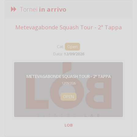
Tornei
in arrivo
Metevagabonde Squash Tour - 2ª Tappa
Ci
Cat:
Open
Data:
12/09/2026
METEVAGABONDE SQUASH TOUR - 2ª TAPPA
12/09/2026
OPEN
LOB