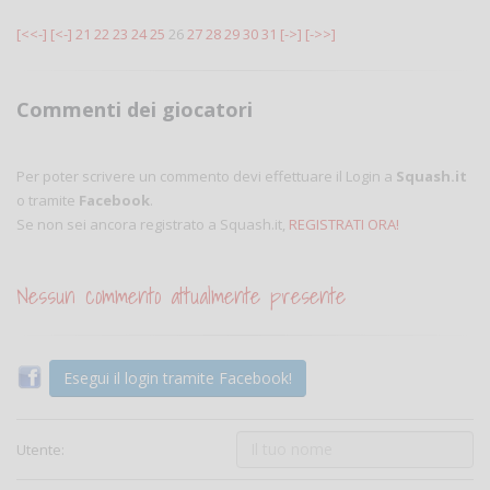
[<<-]
[<-]
21
22
23
24
25
26
27
28
29
30
31
[->]
[->>]
Commenti dei giocatori
Per poter scrivere un commento devi effettuare il Login a
Squash.it
o tramite
Facebook
.
Se non sei ancora registrato a Squash.it,
REGISTRATI ORA!
Nessun commento attualmente presente
Esegui il login tramite Facebook!
Utente: