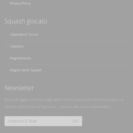
Privacy Policy
Squash giocato
Calendario Tornei
Classifica
Regolamento
Regole dello Squash
Newsletter
Ricevi gli aggiornamenti sugli ultimi eventi nazionali e internazionali, e le
offerte dello Store di Squash.it... Iscriviti alla nostra Newsletter!
OK!