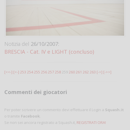
Notizia del
26/10/2007:
BRESCIA - Cat. IV e LIGHT (concluso)
[<<-]
[<-]
253
254
255
256
257
258
259
260
261
262
263
[->]
[->>]
Commenti dei giocatori
Per poter scrivere un commento devi effettuare il Login a
Squash.it
o tramite
Facebook
.
Se non sei ancora registrato a Squash.it,
REGISTRATI ORA!