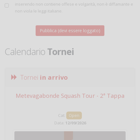
inserendo non contiene offese e volgarità, non è diffamante e
non viola le leggi italiane.
Calendario
Tornei
Tornei
in arrivo
Metevagabonde Squash Tour - 2ª Tappa
Ci
Cat:
Open
Data:
12/09/2026