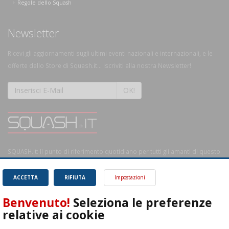
Regole dello Squash
Newsletter
Ricevi gli aggiornamenti sugli ultimi eventi nazionali e internazionali, e le
offerte dello Store di Squash.it... Iscriviti alla nostra Newsletter!
OK!
SQUASH.it: Il punto di riferimento quotidiano per tutti gli amanti di questo
magnifico sport.
Leggi
ACCETTA
RIFIUTA
Impostazioni
Benvenuto!
Seleziona le preferenze
relative ai cookie
ASD Let's Sport - Via T. Olivelli 3, 25014 Castenedolo (BS) - P. Iva: