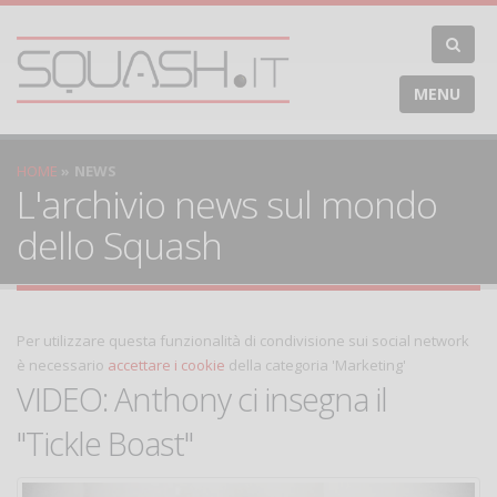
MENU
HOME
NEWS
L'archivio news sul mondo
dello Squash
Per utilizzare questa funzionalità di condivisione sui social network
è necessario
accettare i cookie
della categoria 'Marketing'
VIDEO: Anthony ci insegna il
"Tickle Boast"