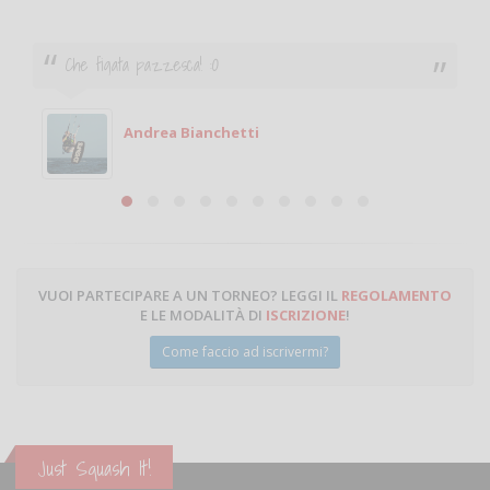
Ciao. Sono a Treviglio da poco e vorrei tornare a
giocare. Se sei in zona e puoi giocare fammi sapere.
Michele
Michele Miglionico
VUOI PARTECIPARE A UN TORNEO? LEGGI IL
REGOLAMENTO
E LE MODALITÀ DI
ISCRIZIONE
!
Come faccio ad iscrivermi?
Just Squash It!