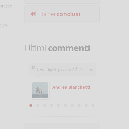
 presso
Tornei
conclusi
Mauro
Ultimi
commenti
Che figata pazzesca! :O
Ciao. Son
poco e v
otare
giocare.
 con
puoi gio
Andrea Bianchetti
mero
Michele
are