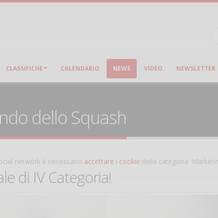
CLASSIFICHE
CALENDARIO
NEWS
VIDEO
NEWSLETTER
ondo dello Squash
 social network è necessario
accettare i cookie
della categoria 'Marketi
le di IV Categoria!