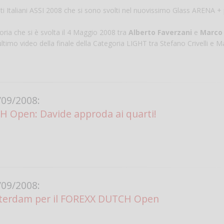
nati Italiani ASSI 2008 che si sono svolti nel nuovissimo Glass ARENA +
oria che si è svolta il 4 Maggio 2008 tra
Alberto Faverzani
e
Marco
'ultimo video della finale della Categoria LIGHT tra Stefano Crivelli e 
09/2008:
 Open: Davide approda ai quarti!
Salve,
come fare per pren
il campo per giocare
un mio amico?
Devo chiamare il nu
telefonico o si può f
09/2008:
online?
terdam per il FOREXX DUTCH Open
Grazie