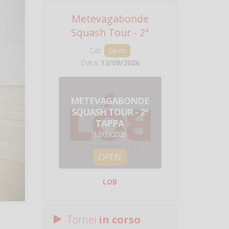
Metevagabonde
Circuito Na
Squash Tour - 2ª
Squadre - 
Tappa
Cat:
Open
Cat:
Squ
Data:
12/09/2026
Data:
19/0
METEVAGABONDE
CIRCU
SQUASH TOUR - 2ª
NAZION
TAPPA
SQUADRE - 
12/09/2026
19/09/
OPEN
SQUA
LOB
Centro Sporti
Tornei
in corso