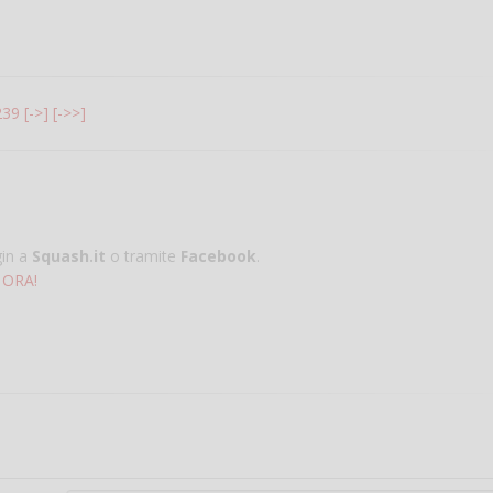
239
[->]
[->>]
gin a
Squash.it
o tramite
Facebook
.
 ORA!