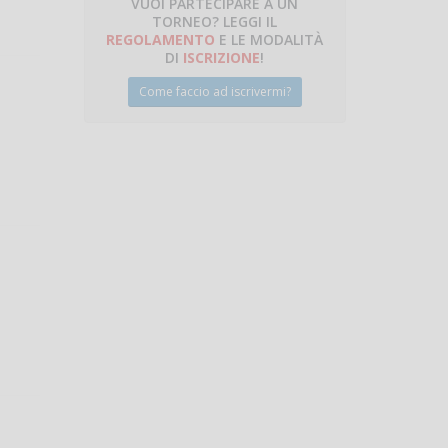
VUOI PARTECIPARE A UN
TORNEO? LEGGI IL
talano
REGOLAMENTO
E LE MODALITÀ
DI
ISCRIZIONE
!
Come faccio ad iscrivermi?