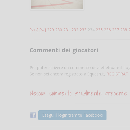
[<<-]
[<-]
229
230
231
232
233
234
235
236
237
238
Commenti dei giocatori
Per poter scrivere un commento devi effettuare il Lo
Se non sei ancora registrato a Squash.it,
REGISTRATI
Nessun commento attualmente presente
Esegui il login tramite Facebook!