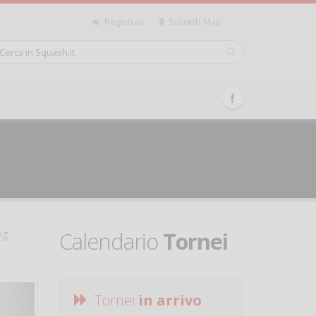
Registrati
Squash Map
Calendario
Tornei
ng'
Tornei
in arrivo