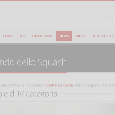
CLASSIFICHE
CALENDARIO
NEWS
VIDEO
NEWSLETTER
ondo dello Squash
 social network è necessario
accettare i cookie
della categoria 'Marketi
le di IV Categoria!