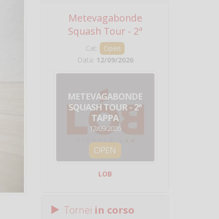
Metevagabonde
Circuito Na
Squash Tour - 2ª
Squadre - 
Tappa
Cat:
Open
Cat:
Squ
Data:
12/09/2026
Data:
19/0
METEVAGABONDE
CIRCU
SQUASH TOUR - 2ª
NAZION
TAPPA
SQUADRE - 
12/09/2026
19/09/
OPEN
SQUA
LOB
Centro Sporti
Tornei
in corso