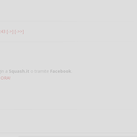
243
[->]
[->>]
gin a
Squash.it
o tramite
Facebook
.
 ORA!