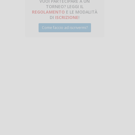
VUOI PARTECIPARE A UN
TORNEO? LEGGI IL
talano
REGOLAMENTO
E LE MODALITÀ
DI
ISCRIZIONE
!
Come faccio ad iscrivermi?