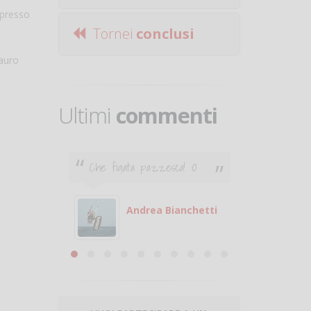
 presso
Tornei
conclusi
Mauro
Ultimi
commenti
Che figata pazzesca! :O
Ciao. Son
poco e v
otare
giocare.
 con
puoi gio
Andrea Bianchetti
mero
Michele
are