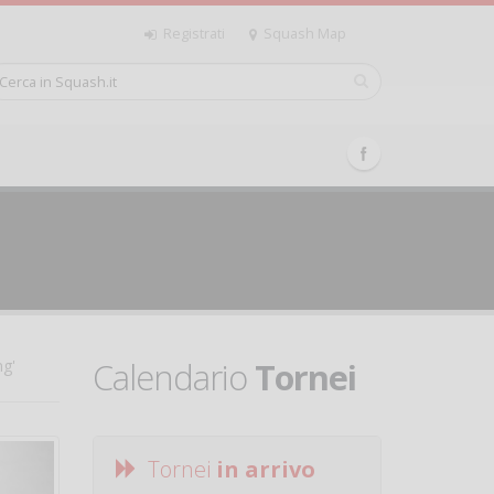
Registrati
Squash Map
Calendario
Tornei
ng'
Tornei
in arrivo