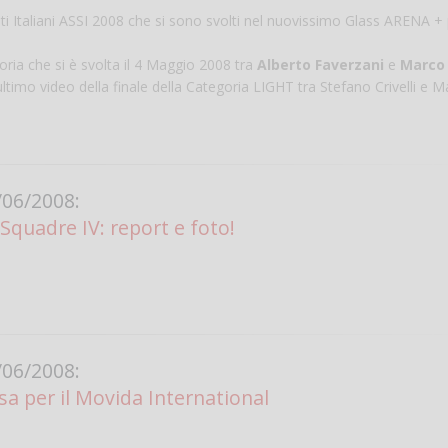
nati Italiani ASSI 2008 che si sono svolti nel nuovissimo Glass ARENA +
oria che si è svolta il 4 Maggio 2008 tra
Alberto Faverzani
e
Marco
'ultimo video della finale della Categoria LIGHT tra Stefano Crivelli e 
06/2008:
Squadre IV: report e foto!
Salve,
come fare per pren
il campo per giocare
un mio amico?
Devo chiamare il nu
telefonico o si può f
06/2008:
online?
sa per il Movida International
Grazie