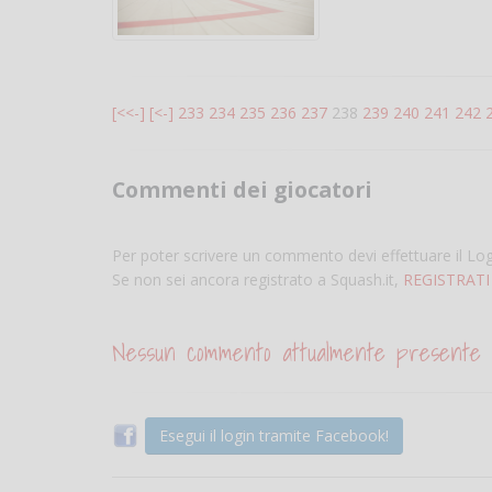
[<<-]
[<-]
233
234
235
236
237
238
239
240
241
242
Commenti dei giocatori
Per poter scrivere un commento devi effettuare il Lo
Se non sei ancora registrato a Squash.it,
REGISTRATI
Nessun commento attualmente presente
Esegui il login tramite Facebook!