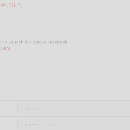
262
[->]
[->>]
gin a
Squash.it
o tramite
Facebook
.
 ORA!