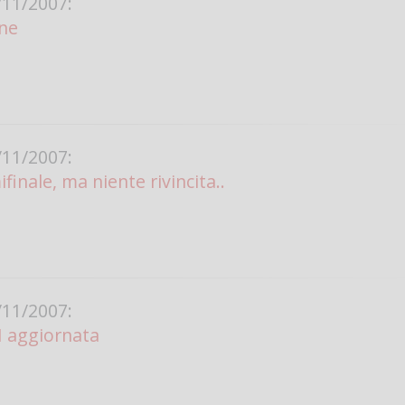
11/2007:
ine
Vanessa Ca
11/2007:
finale, ma niente rivincita..
11/2007:
SI aggiornata