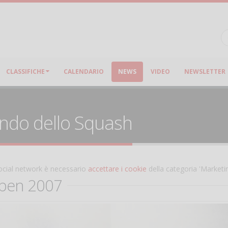
CLASSIFICHE
CALENDARIO
NEWS
VIDEO
NEWSLETTER
ondo dello Squash
 social network è necessario
accettare i cookie
della categoria 'Marketi
Open 2007