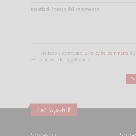
Inserisci il testo del commento
Ho letto e approvato la
Policy dei commenti
. Il
non viola le leggi italiane.
Just Squash It!
Squash.it
Squa