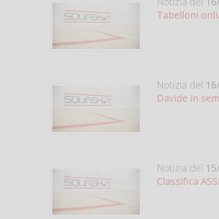
Notizia del
16/
Tabelloni onl
Notizia del
16/
Davide in semi
Notizia del
15/
Classifica AS