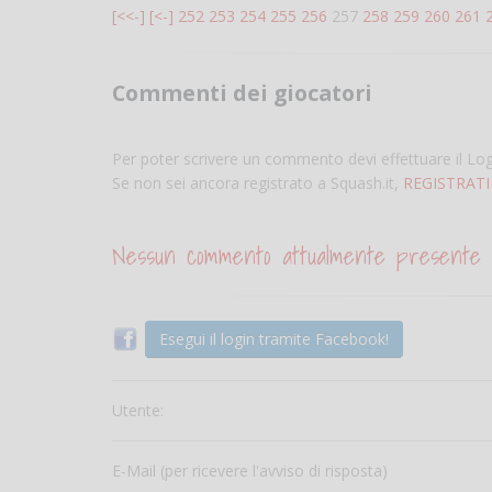
[<<-]
[<-]
252
253
254
255
256
257
258
259
260
261
Commenti dei giocatori
Per poter scrivere un commento devi effettuare il Lo
Se non sei ancora registrato a Squash.it,
REGISTRATI
Nessun commento attualmente presente
Esegui il login tramite Facebook!
Utente:
E-Mail (per ricevere l'avviso di risposta)