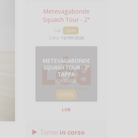
Metevagabonde
Circuito Na
Squash Tour - 2ª
Squadre - 
Tappa
Cat:
Open
Cat:
Squ
Data:
12/09/2026
Data:
19/0
METEVAGABONDE
CIRCU
SQUASH TOUR - 2ª
NAZION
TAPPA
SQUADRE - 
12/09/2026
19/09/
OPEN
SQUA
LOB
Centro Sporti
Tornei
in corso