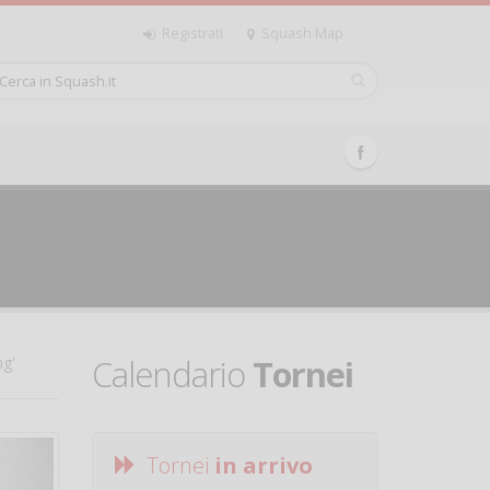
Registrati
Squash Map
Calendario
Tornei
ng'
Tornei
in arrivo