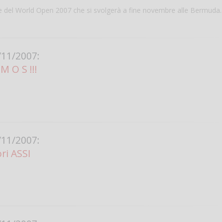
e del World Open 2007 che si svolgerà a fine novembre alle Bermuda.
11/2007:
M O S !!!
Salve,
come fare per pren
11/2007:
il campo per giocare
ri ASSI
un mio amico?
Devo chiamare il nu
telefonico o si può f
online?
Grazie