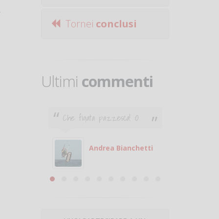
.
Tornei
conclusi
Ultimi
commenti
Che figata pazzesca! :O
Ciao. Son
poco e v
otare
giocare.
 con
puoi gio
Andrea Bianchetti
mero
Michele
are