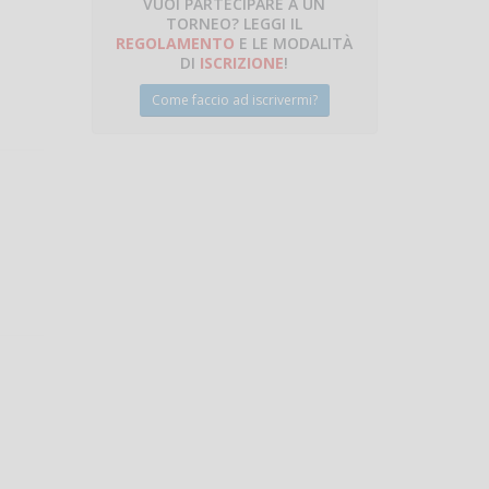
VUOI PARTECIPARE A UN
TORNEO? LEGGI IL
talano
REGOLAMENTO
E LE MODALITÀ
DI
ISCRIZIONE
!
Come faccio ad iscrivermi?