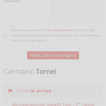
commento
Ho letto e approvato la
Policy dei commenti
. Il post che sto
inserendo non contiene offese e volgarità, non è diffamante e
non viola le leggi italiane.
Calendario
Tornei
Tornei
in arrivo
Metevagabonde Squash Tour - 2ª Tappa
Ci