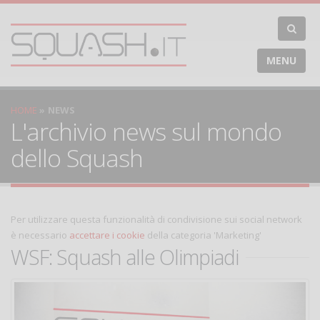
MENU
HOME
NEWS
L'archivio news sul mondo
dello Squash
Per utilizzare questa funzionalità di condivisione sui social network
è necessario
accettare i cookie
della categoria 'Marketing'
WSF: Squash alle Olimpiadi