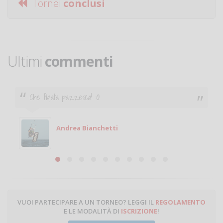
Tornei
conclusi
Ultimi
commenti
Ciao. Sono a Treviglio da poco e vorrei tornare a
giocare. Se sei in zona e puoi giocare fammi sapere.
Michele
Michele Miglionico
VUOI PARTECIPARE A UN TORNEO? LEGGI IL
REGOLAMENTO
E LE MODALITÀ DI
ISCRIZIONE
!