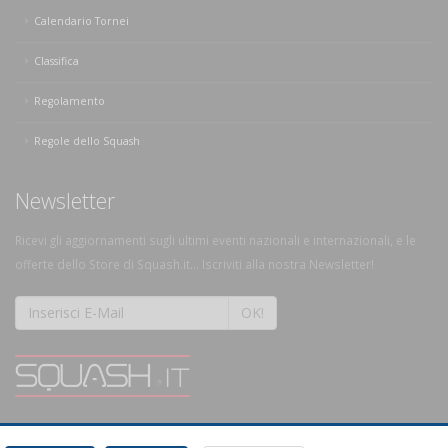
Calendario Tornei
Classifica
Regolamento
Regole dello Squash
Newsletter
Ricevi gli aggiornamenti sugli ultimi eventi nazionali e internazionali, e le
offerte dello Store di Squash.it... Iscriviti alla nostra Newsletter!
OK!
SQUASH.it: Il punto di riferimento quotidiano per tutti gli amanti di questo