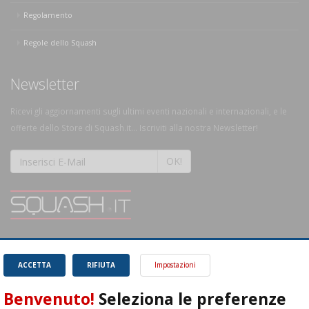
Regolamento
Regole dello Squash
Newsletter
Ricevi gli aggiornamenti sugli ultimi eventi nazionali e internazionali, e le
offerte dello Store di Squash.it... Iscriviti alla nostra Newsletter!
OK!
SQUASH.it: Il punto di riferimento quotidiano per tutti gli amanti di questo
magnifico sport.
Leggi
ACCETTA
RIFIUTA
Impostazioni
Benvenuto!
Seleziona le preferenze