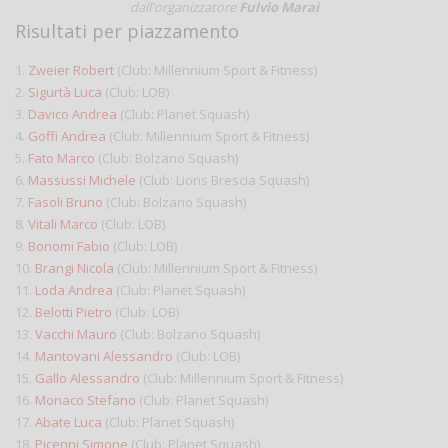
dall'organizzatore
Fulvio Marai
Risultati per piazzamento
1.
Zweier Robert
(Club: Millennium Sport & Fitness)
2.
Sigurtà Luca
(Club: LOB)
3.
Davico Andrea
(Club: Planet Squash)
4.
Goffi Andrea
(Club: Millennium Sport & Fitness)
5.
Fato Marco
(Club: Bolzano Squash)
6.
Massussi Michele
(Club: Lions Brescia Squash)
7.
Fasoli Bruno
(Club: Bolzano Squash)
8.
Vitali Marco
(Club: LOB)
9.
Bonomi Fabio
(Club: LOB)
10.
Brangi Nicola
(Club: Millennium Sport & Fitness)
11.
Loda Andrea
(Club: Planet Squash)
12.
Belotti Pietro
(Club: LOB)
13.
Vacchi Mauro
(Club: Bolzano Squash)
14.
Mantovani Alessandro
(Club: LOB)
15.
Gallo Alessandro
(Club: Millennium Sport & Fitness)
16.
Monaco Stefano
(Club: Planet Squash)
17.
Abate Luca
(Club: Planet Squash)
18.
Picenni Simone
(Club: Planet Squash)