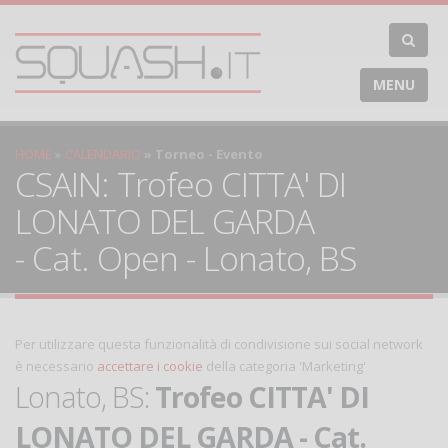
MENU
HOME
CALENDARIO
Torneo - Evento
CSAIN: Trofeo CITTA' DI
LONATO DEL GARDA
- Cat. Open - Lonato, BS
Per utilizzare questa funzionalità di condivisione sui social network
è necessario
accettare i cookie
della categoria 'Marketing'
Lonato, BS:
Trofeo CITTA' DI
LONATO DEL GARDA - Cat.