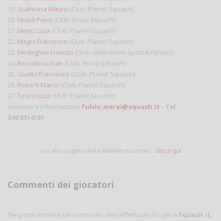
19.
Scalmana Mauro
(Club: Planet Squash)
20.
Fedeli Piero
(Club: Brixia Squash)
21.
Merici Luca
(Club: Planet Squash)
22.
Magni Francesco
(Club: Planet Squash)
23.
Medeghini Ernesto
(Club: Millennium Sport & Fitness)
24.
Beccalossi Ivan
(Club: Brixia Squash)
25.
Giudici Francesco
(Club: Planet Squash)
26.
Roberti Marco
(Club: Planet Squash)
27.
Tosini Luca
(Club: Planet Squash)
Iscrizioni e informazioni:
fulvio.marai@squash.it
- Tel.
349.8314181
Vai alla pagina della Manifestazione...
clicca qui
Commenti dei giocatori
Per poter scrivere un commento devi effettuare il Login a
Squash.it