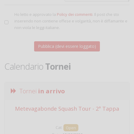
Ho letto e approvato la
Policy dei commenti
. Il post che sto
inserendo non contiene offese e volgarità, non è diffamante e
non viola le leggi italiane.
Calendario
Tornei
Tornei
in arrivo
Metevagabonde Squash Tour - 2ª Tappa
Ci
Cat:
Open