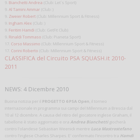
9.
Bianchetti Andrea
(Club: Let´s Sport)
9.
Al Tamini Ammar
(Club: )
9.
Zweier Robert
(Club: Millennium Sport & Fitness)
9.
Ingham Alex
(Club: )
9.
Feritim Hamdi
(Club: GetFit Club)
9.
Rinaldi Tommaso
(Club: Pianeta Sport)
17.
Corso Massimo
(Club: Millennium Sport & Fitness)
17.
Corini Roberto
(Club: Millennium Sport & Fitness)
CLASSIFICA del Circuito PSA SQUASH.it 2010-
2011
NEWS: 4 Dicembre 2010
Buona notizia per il
PROGETTO 6 PSA Open
, il torneo
internazionale in programma sui campi del Millennium a Brescia dal
10 al 12 dicembre. A causa del ritiro del giocatore inglese Graham, il
tabellone è stato aggiornato e ora
Andrea Bianchetti
giocherà
contro l'olandese Sebastian Weenick mentre
Luca Mastrostefano
contro l'inglese Charles Sharpes. E' confermato l'incontro tra
Hamdi