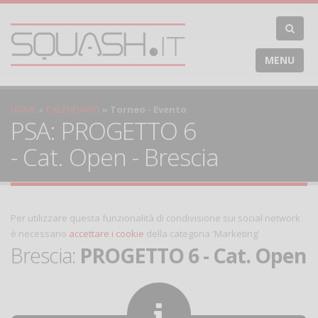
MENU
HOME
CALENDARIO
Torneo - Evento
PSA: PROGETTO 6
- Cat. Open - Brescia
Per utilizzare questa funzionalità di condivisione sui social network
è necessario
accettare i cookie
della categoria 'Marketing'
Brescia:
PROGETTO 6 - Cat. Open