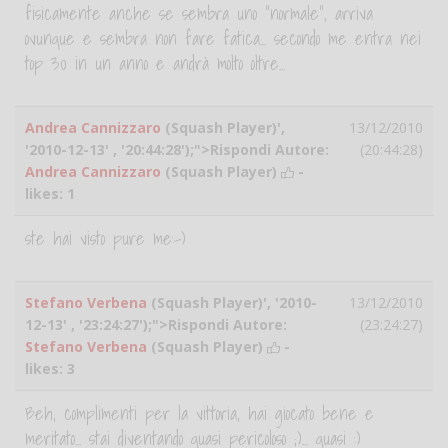
fisicamente anche se sembra uno "normale", arriva
ovunque e sembra non fare fatica... secondo me entra nei
top 30 in un anno e andrà molto oltre...
Andrea Cannizzaro
(Squash Player)',
13/12/2010
'2010-12-13' , '20:44:28');">Rispondi Autore:
(20:44:28)
Andrea Cannizzaro
(Squash Player)
-
likes:
1
ste hai visto pure me:-)
Stefano Verbena
(Squash Player)', '2010-
13/12/2010
12-13' , '23:24:27');">Rispondi Autore:
(23:24:27)
Stefano Verbena
(Squash Player)
-
likes:
3
Beh, complimenti per la vittoria, hai giocato bene e
meritato... stai diventando quasi pericoloso ;)... quasi :)