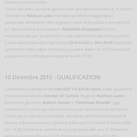
Zweier e Hamdi Feritim.
Livello altissimo con tanti giovanissimi giocatori in evidenza. Tra tutti il
diciottenne
Nathan Lake
che dalle qualifiche raggiunge la
semifinale eliminando Alex Ingham e Badr Al Hussaini e incontrerà il
n.1 del tabellone, il kuwaitiano
Abdullah Almezayen
che ha
impressionato per la velocità e i colpi spettacolari alla Ramy Ashour.
L'altra semifinale tutta inglese tra
Chris Fuller
e
Ben Ford
rispecchia
i pronostici della vigilia. Domenica a partire dalle ore 11.30 semifinali
a seguire con la finale prevista per le ore 17.00.
10 Dicembre 2010 - QUALIFICAZIONI
Completato il tabellone del
PROGETTO 6 PSA Open
. Dalle qualifiche
escono il kuwaitiano
Ammar Al Tamini
, l'inglese
Nathan Lake
e
due nostri giocatori,
Robert Zweier
e
Tommaso Rinaldi
. Oggi
sabato, ben 5 nostri giocatori in campo per il primo turno del torneo
valido per la classifica mondiale. Sui campi del Millennium Sport &
Fitness a Brescia incontri a partire dalle ore 11 e quarti di finale dalle
ore 16.00. Domenica, semifinali in programma alle ore 11.30 mentre
la finale si terrà alle ore 17.00. Per il torneo maschile ASSI di II