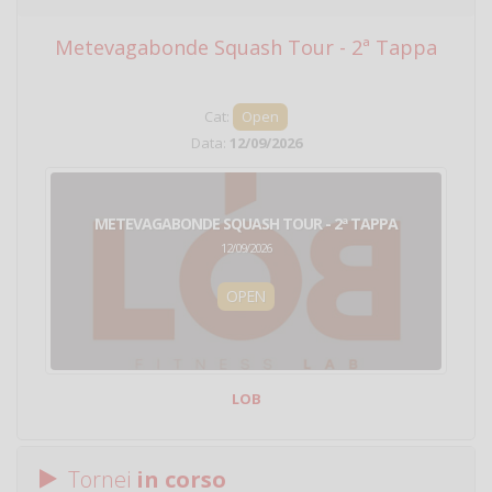
Metevagabonde Squash Tour - 2ª Tappa
Ci
Cat:
Open
Data:
12/09/2026
METEVAGABONDE SQUASH TOUR - 2ª TAPPA
12/09/2026
OPEN
LOB
Tornei
in corso