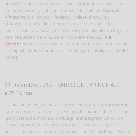
alla 14ª edizione, è stato un successo e di grande spettacolo con
tanti giovanissimi giocatori in evidenza. Il kuwaitiano
Abdullah
Almezayen
si è imposto in finale sull'inglese Chris Fuller,
protagonista di un ottimo torneo, e sicuramente stanco dalla
semifinale maratona con cui si è imposto in semifinale con l'inglese
Ben Ford, testa di serie n.2 del torneo. Nel torneo ASSI di
II
Categoria
organizzato in contemporanea al torneo internazionale
si è imposto Andrea Cannizzaro di Vado Ligure sul milanese Adolfo
Pavesi.
11 Dicembre 2010 - TABELLONE PRINCIPALE, 1°
e 2° Turno
Grandi partite per la prima giornata del
PROGETTO 6 PSA Open
, il
torneo internazionale che si sta svolgendo sui campi del Millennium
Sport & Fitness a Brescia. Fuori tutti gli italiani al primo turno. Solo
Luca Mastrostefano e Andrea Bianchetti strappano un game e
riescono a restare in partita. Nulla da fare per Tommy Rinaldi, Robert