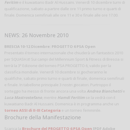
Feritim
e il kuwaitiano Badr Al Hussaini. Venerdì 10 dicembre turni di
qualificazione, sabato a partire dalle ore 11 primo turno e quarti di
finale. Domenica semifinali alle ore 11 e 30 e finale alle ore 17.00.
NEWS: 26 Novembre 2010
BRESCIA 10-12 Dicembre: PROGETTO 6 PSA Open
Presentato il torneo internazionale che chiuderà un fantastico 2010
per SQUASH.it! Sui campi del Millennium Sport & Fitness di Brescia si
terrà la 3ª Edizione del torneo PSA PROGETTO 6, valido per la
classifica mondiale. Venerdì 10 dicembre si giocheranno le
qualifiche, sabato primo turno e quarti di finale, domenica semifinali
e finale. In tabellone principale 3 nostri giocatori. Purtroppo il
sorteggio ha messo di fronte ancora una volta
Andrea Bianchetti
e
Luca Mastrostefano
, mentre
Hamdi Feritim
se la vedrà con il
kuwaitiano Badr Al Hussaini. Domenica è in programma anche un
torneo ASSI di II-III Categoria
e un torneo femminile.
Brochure della Manifestazione
Scarica la
Brochure del PROGETTO 6 PSA Open
[PDF Adobe