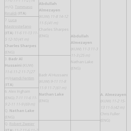
11-0 11-1 11-2 (14
Abdullah
m)
Q.
Tommaso
Almezayen
Rinaldi
(
ITA
)
(KUW)
11-8 14-12
7.
Luca
11-5 (41 m)
Mastrostefano
Charles Sharpes
(
ITA
)
11-6 11-13 11-
(ENG)
Abdullah
5 12-10 (41 m)
Almezayen
Charles Sharpes
(KUW)
11-3 11-3
(ENG)
11-3 (25 m)
3.
Badr Al
Nathan Lake
Hussaini
(KUW)
(ENG)
11-6 11-2 11-7 (27
Badr Al Hussaini
m)
Hamdi Feritim
(KUW)
9-11 11-8
(
ITA
)
11-9 11-7 (61 m)
6. Alex Ingham
Nathan Lake
A. Almezayen
(ENG)
7-11 11-6 11-
(ENG)
(KUW)
11-2 15-
9 2-11 11-9 (69 m)
13 11-5 (42 m)
Q.
Nathan Lake
Chris Fuller
(ENG)
(ENG)
Q.
Robert Zweier
(
ITA
)
11-2 11-6 11-2