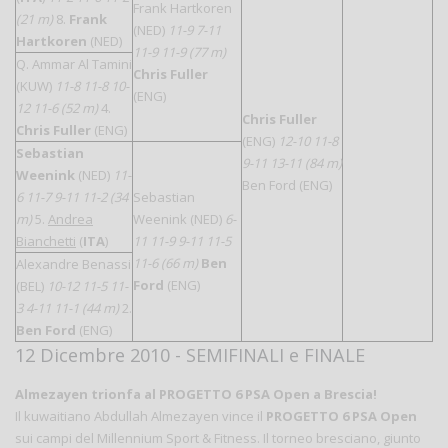
Frank Hartkoren
(21 m)
8.
Frank
(NED)
11-9 7-11
Hartkoren
(NED)
11-9 11-9 (77 m)
Q. Ammar Al Tamini
Chris Fuller
(KUW)
11-8 11-8 10-
(ENG)
12 11-6 (52 m)
4.
Chris Fuller
Chris Fuller
(ENG)
(ENG)
12-10 11-8
Sebastian
9-11 13-11 (84 m)
Weenink
(NED)
11-
Ben Ford (ENG)
6 11-7 9-11 11-2 (34
Sebastian
m)
5.
Andrea
Weenink (NED)
6-
Bianchetti
(
ITA
)
11 11-9 9-11 11-5
11-6 (66 m)
Ben
Alexandre Benassi
Ford
(ENG)
(BEL)
10-12 11-5 11-
3 4-11 11-1 (44 m)
2.
Ben Ford
(ENG)
12 Dicembre 2010 - SEMIFINALI e FINALE
Almezayen trionfa al PROGETTO 6 PSA Open a Brescia!
Il kuwaitiano Abdullah Almezayen vince il
PROGETTO 6 PSA Open
sui campi del Millennium Sport & Fitness. Il torneo bresciano, giunto