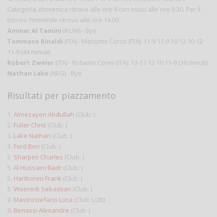
Categoria, domenica ritrovo alle ore 9 con inizio alle ore 9.30. Per il
torneo femminile ritrovo alle ore 14.00.
Ammar Al Tamini
(KUW) - Bye
Tommaso Rinaldi
(ITA) - Massimo Corso (ITA): 11-9 11-9 10-12 10-12
11-9 (44 minuti)
Robert Zweier
(ITA) - Roberto Corini (ITA): 13-11 12-10 11-9 (36 minuti)
Nathan Lake
(NEG) - Bye
Risultati per piazzamento
1.
Almezayen Abdullah
(Club: )
2.
Fuller Chris
(Club: )
3.
Lake Nathan
(Club: )
3.
Ford Ben
(Club: )
5.
Sharpes Charles
(Club: )
5.
Al Hussaini Badr
(Club: )
5.
Hartkoren Frank
(Club: )
5.
Weenink Sebastian
(Club: )
9.
Mastrostefano Luca
(Club: LOB)
9.
Benassi Alexandre
(Club: )