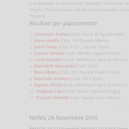
Si è disputato un mini torneo "natalizio" femminile con
Negrini, Federica Pianu Claudia Soldi e Gabriella Frizz
Frizzarin.
Risultati per piazzamento
1.
Cannizzaro Andrea
(Club: Tennis & Squash Vado)
2.
Pavesi Adolfo
(Club: Poli Squash Milano)
3.
Barra Danilo
(Club: A.S.S.I. Squash Team)
4.
Scarioni Stefano
(Club: Albavilla Squash Como)
5.
Corso Massimo
(Club: Millennium Sport & Fitness)
6.
Maccabelli Alessandro
(Club: LOB)
7.
Rossi Alberto
(Club: BST Squash Team Como)
8.
Bianchetti Amedeo
(Club: Let´s Sport)
9.
Bignotti Vittorio
(Club: Millennium Sport & Fitness)
10.
Magliano Fabio
(Club: Nuovo Squash Cengio)
11.
Frizzarin Gabriella
(Club: Squash Club Padova)
NEWS: 26 Novembre 2010
BRESCIA 10-12 Dicembre: PROGETTO 6 PSA Open