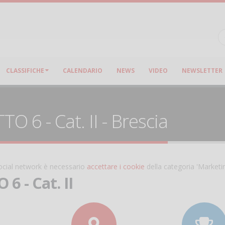
CLASSIFICHE
CALENDARIO
NEWS
VIDEO
NEWSLETTER
 6 - Cat. II - Brescia
 social network è necessario
accettare i cookie
della categoria 'Marketi
6 - Cat. II