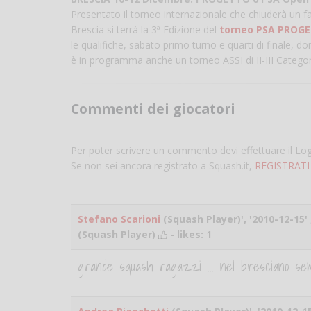
Presentato il torneo internazionale che chiuderà un f
Brescia si terrà la 3ª Edizione del
torneo PSA PROG
le qualifiche, sabato primo turno e quarti di finale, d
è in programma anche un torneo ASSI di II-III Catego
Commenti dei giocatori
Per poter scrivere un commento devi effettuare il Lo
Se non sei ancora registrato a Squash.it,
REGISTRATI
Stefano Scarioni
(Squash Player)', '2010-12-15' 
(Squash Player)
- likes:
1
grande squash ragazzi ... nel bresciano semp