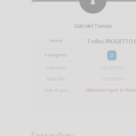
Dati del Torneo
Nome
:
Trofeo PROGETTO 
II
Categoria
:
Data inizio:
12/12/2010
Data fine:
12/12/2010
Sede di gara:
Millennium Sport & Fitne