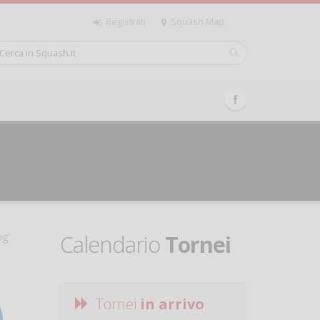
Registrati
Squash Map
Calendario
Tornei
ng'
Tornei
in arrivo