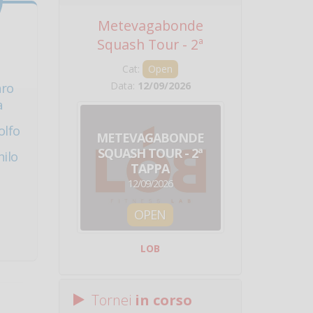
Metevagabonde
Circuito Na
Squash Tour - 2ª
Squadre - 
Tappa
Cat:
Open
Cat:
Squ
Data:
12/09/2026
Data:
19/0
aro
a
olfo
METEVAGABONDE
CIRCU
SQUASH TOUR - 2ª
NAZION
ilo
TAPPA
SQUADRE - 
12/09/2026
19/09/
OPEN
SQUA
LOB
Centro Sporti
Tornei
in corso