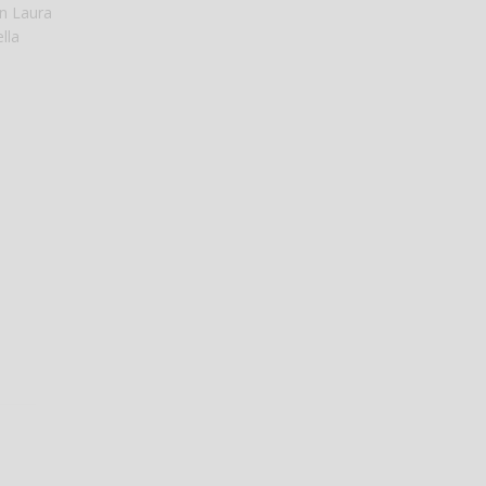
on Laura
lla