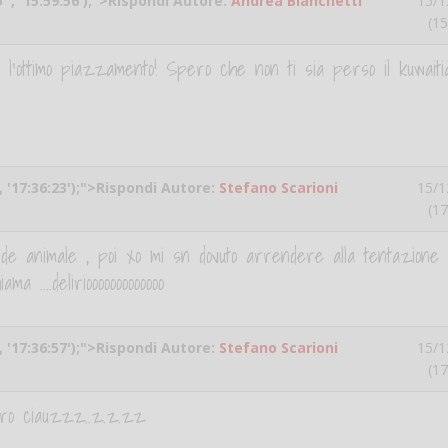
' , '15:59:56');">Rispondi Autore:
Andrea Bianchetti
15/1
(15
l'ottimo piazzamento! Spero che non ti sia perso il kuwaiti
, '17:36:23');">Rispondi Autore:
Stefano Scarioni
15/1
(17
ande animale , poi xo mi sn dovuto arrendere alla tentazione 
 ....deliriooooooooooooo
, '17:36:57');">Rispondi Autore:
Stefano Scarioni
15/1
(17
aro ciauzzz..z.z.zz