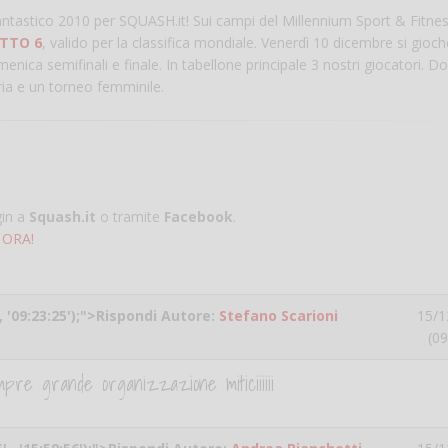
antastico 2010 per SQUASH.it! Sui campi del Millennium Sport & Fitnes
ETTO 6
, valido per la classifica mondiale. Venerdì 10 dicembre si gioc
omenica semifinali e finale. In tabellone principale 3 nostri giocatori. 
ria e un torneo femminile.
gin a
Squash.it
o tramite
Facebook
.
 ORA!
, '09:23:25');">Rispondi Autore:
Stefano Scarioni
15/1
(09
re grande organizzazione miticiiiiii