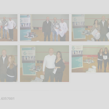
Salve,
Che figata pazzesca
come fare per prenotare
il campo per giocare con
Andrea Bi
un mio amico?
Devo chiamare il numero
telefonico o si può fare
online?
5.6357001
Grazie