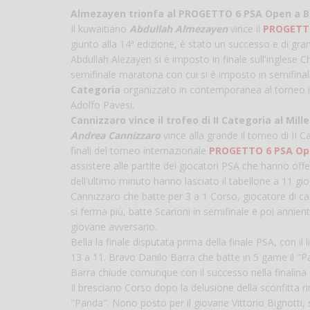
Almezayen trionfa al PROGETTO 6 PSA Open a B
Il kuwaitiano
Abdullah Almezayen
vince il
PROGETT
giunto alla 14ª edizione, è stato un successo e di gra
Abdullah Alezayen si è imposto in finale sull'inglese 
semifinale maratona con cui si è imposto in semifinale
Categoria
organizzato in contemporanea al torneo i
Adolfo Pavesi.
Cannizzaro vince il trofeo di II Categoria al Mil
Andrea Cannizzaro
vince alla grande il torneo di II
finali del torneo internazionale
PROGETTO 6 PSA Op
assistere alle partite dei giocatori PSA che hanno of
dell'ultimo minuto hanno lasciato il tabellone a 11 gio
Cannizzaro che batte per 3 a 1 Corso, giocatore di ca
si ferma più, batte Scarioni in semifinale e poi anni
giovane avversario.
Bella la finale disputata prima della finale PSA, con 
13 a 11. Bravo Danilo Barra che batte in 5 game il "P
Barra chiude comunque con il successo nella finalina 
Il bresciano Corso dopo la delusione della sconfitta r
"Panda". Nono posto per il giovane Vittorio Bignotti