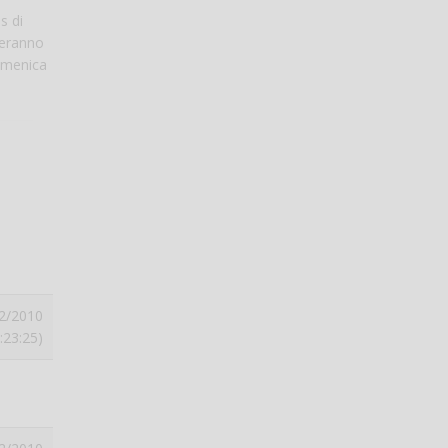
s di
heranno
Domenica
2/2010
:23:25)