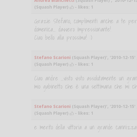
Andrea Bianchetti
(Squash Player)', '2010-12-15
(Squash Player)
- likes:
1
Grazie Stefano, complimenti anche a te per 
domenica... davvero impressionante!
Ciao bello alla prossima! :)
Stefano Scarioni
(Squash Player)', '2010-12-15' 
(Squash Player)
- likes:
1
Ciao andre ...visto visto assolutamente un gr
mio gabinetto che è una settimana che mi chiama
Stefano Scarioni
(Squash Player)', '2010-12-15' 
(Squash Player)
- likes:
1
e merito della vittoria a un grande cannizz