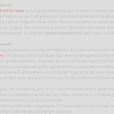
rescia!
Vanessa Catalano
O 6 PSA Open
sui campi del Millennium Sport & Fitness. Il torneo br
nde spettacolo con tanti giovanissimi giocatori in evidenza. Il kuwaitia
Chris Fuller, protagonista di un ottimo torneo, e sicuramente stanco da
 con l'inglese Ben Ford, testa di serie n.2 del torneo. Nel torneo ASS
nternazionale si è imposto
Andrea Cannizzaro
di Vado Ligure sul mi
lennium
 Categoria disputato sui campi del Millennum Brescia in contemporanea 
en
. Ghiotta l'occasione quindi per i giocatori di partecipare al torneo e
ferto grande spettacolo. Tabellone chiuso a 16 ma purtroppo 5 defezio
catori. Comunque belle partite già dai primi turni con subito in eviden
sa e testa di serie numero uno del torneo. Il giocatore del Vado Squ
enta Adolfo Pavesi, giocatore mai domo, ma che ha dovuto inchinarsi al
il ligure che si è imposto per 3 a 1 con un combattuto quarto game ter
anda" e si arrende in semifinale con Pavesi, sempre in 5 combattuti 
del terzo posto su un provato Scarioni.
imedia parzialmente conquistando il 5° posto assoluto con la finale su
, sempre lodevole nel suo impegno in campo.