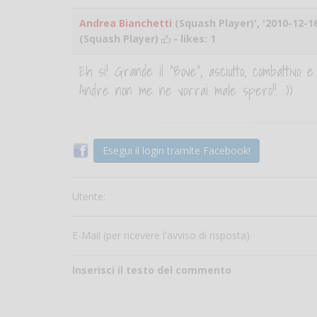
Andrea Bianchetti
(Squash Player)', '2010-12-16
(Squash Player)
- likes:
1
Eh si! Grande il "Bove", asciutto, combattivo e
Andre non me ne vorrai male spero!! :))
Esegui il login tramite Facebook!
Utente:
E-Mail (per ricevere l'avviso di risposta)
Inserisci il testo del commento