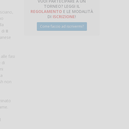
VUOI PARTECIPARE A UN
TORNEO? LEGGI IL
REGOLAMENTO
E LE MODALITÀ
esciano,
DI
ISCRIZIONE
!
no
lla
Come faccio ad iscrivermi?
I di
II
lanese
alle fasi
 di
ni
za
ash non
minato
game.
l